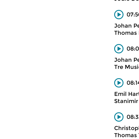
07:5
Johan Pe
Thomas D
08:0
Johan Pe
Tre Musi
08:1
Emil Ha
Stanimir
08:3
Christop
Thomas 