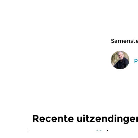
Samenstel
P
Recente uitzendinge
Klassiek
Klassiek