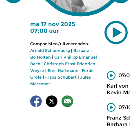
ma 17 nov 2025
07:00 uur
Componisten/uitvoerenden:
Arnold Schoenberg
|
Barbara
|
Bo Holten
|
Carl Philipp Emanuel
Bach
|
Christoph Ernst Friedrich
Weyse
|
Emil Hartmann
|
Ferde
07:0
Grofé
|
Franz Schubert
|
Jules
Massenet
Karl von
Kevin Ma
07:1
Franz Sc
Barbara 