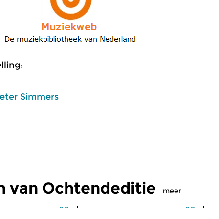
ling:
eter Simmers
n van Ochtendeditie
meer
Klassiek
Kl