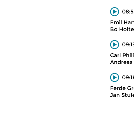
08:5
Emil Ha
Bo Holte
09:1
Carl Phi
Andreas 
09:1
Ferde Gr
Jan Stul