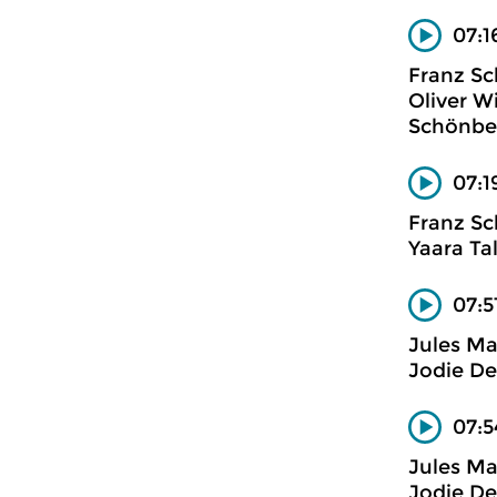
07:1
Franz Sc
Oliver W
Schönbe
07:1
Franz Sc
Yaara Ta
07:5
Jules M
Jodie De
07:5
Jules M
Jodie De