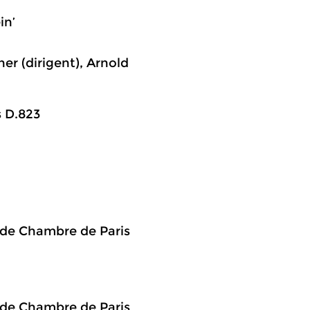
in’
er (dirigent), Arnold
s D.823
e de Chambre de Paris
e de Chambre de Paris