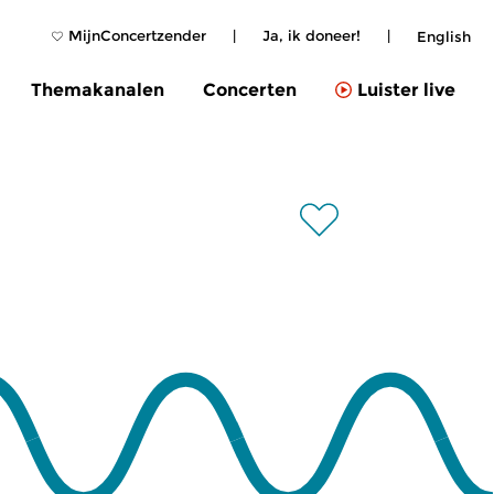
MijnConcertzender
|
Ja, ik doneer!
|
English
Themakanalen
Concerten
Luister live