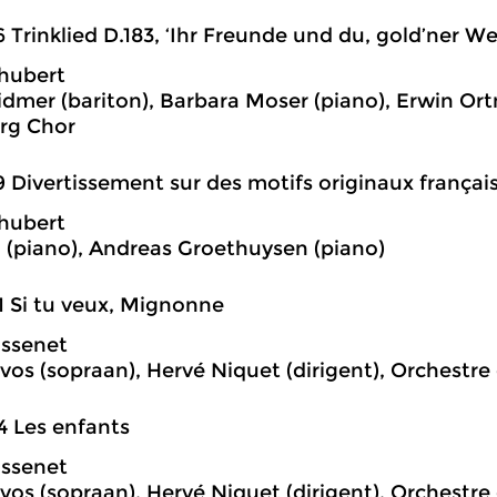
6 Trinklied D.183, ‘Ihr Freunde und du, gold’ner We
hubert
idmer (bariton), Barbara Moser (piano), Erwin Ortn
rg Chor
9 Divertissement sur des motifs originaux françai
hubert
l (piano), Andreas Groethuysen (piano)
1 Si tu veux, Mignonne
assenet
vos (sopraan), Hervé Niquet (dirigent), Orchestr
4 Les enfants
assenet
vos (sopraan), Hervé Niquet (dirigent), Orchestr