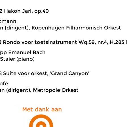
2 Hakon Jarl, op.40
rtmann
n (dirigent), Kopenhagen Filharmonisch Orkest
3 Rondo voor toetsinstrument Wq.59, nr.4, H.283 in
lipp Emanuel Bach
Staier (piano)
8 Suite voor orkest, ‘Grand Canyon’
ofé
en (dirigent), Metropole Orkest