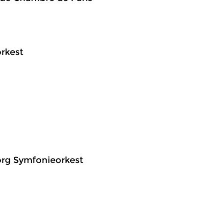
rkest
borg Symfonieorkest