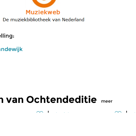
ling:
andewijk
n van Ochtendeditie
meer
Klassiek
Kl