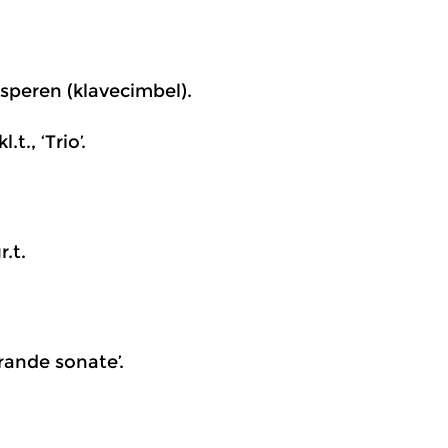
Asperen (klavecimbel).
t., ‘Trio’.
.t.
Grande sonate’.