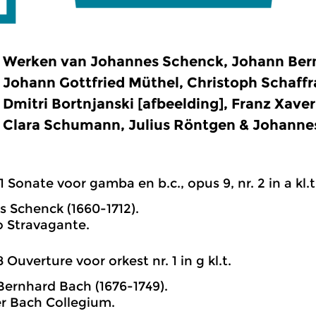
Werken van Johannes Schenck, Johann Ber
Johann Gottfried Müthel, Christoph Schaffr
Dmitri Bortnjanski [afbeelding], Franz Xave
Clara Schumann, Julius Röntgen & Johanne
1 Sonate voor gamba en b.c., opus 9, nr. 2 in a kl.t
 Schenck (1660-1712).
o Stravagante.
8 Ouverture voor orkest nr. 1 in g kl.t.
ernhard Bach (1676-1749).
r Bach Collegium.