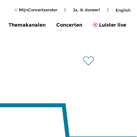
MijnConcertzender
|
Ja, ik doneer!
|
English
Themakanalen
Concerten
Luister live