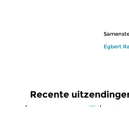
Samenstel
Egbert R
Recente uitzendinge
Klassiek
Klassiek