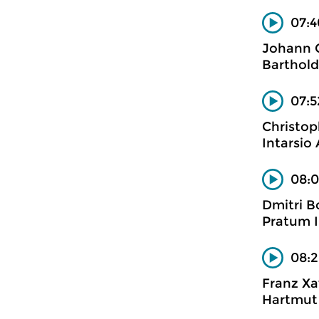
07:4
Johann G
Barthold 
07:5
Christop
Intarsio
08:0
Dmitri Bo
Pratum I
08:2
Franz Xa
Hartmut 