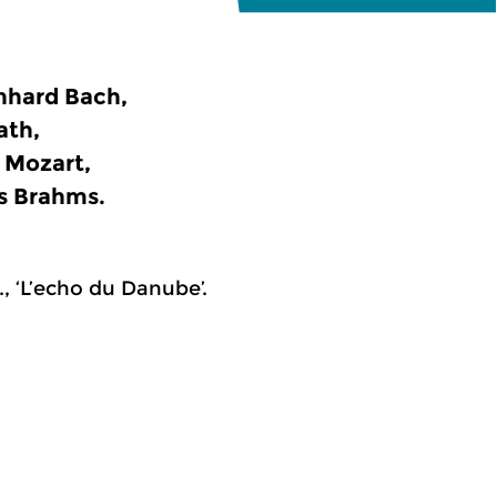
nhard Bach,
ath,
r Mozart,
s Brahms.
., ‘L’echo du Danube’.