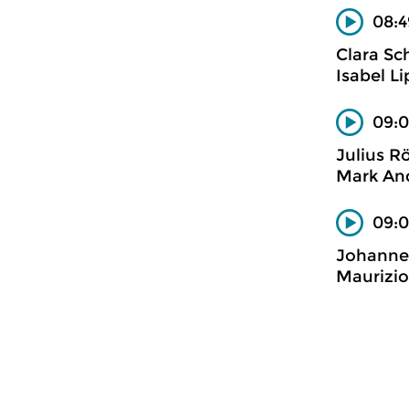
08:4
Clara Sc
Isabel L
09:0
Julius R
Mark And
09:0
Johannes
Maurizio 