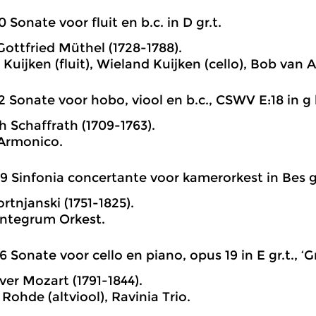
0 Sonate voor fluit en b.c. in D gr.t.
ottfried Müthel (1728-1788).
Kuijken (fluit), Wieland Kuijken (cello), Bob van 
2 Sonate voor hobo, viool en b.c., CSWV E:18 in g kl.
h Schaffrath (1709-1763).
 Armonico.
9 Sinfonia concertante voor kamerorkest in Bes gr
rtnjanski (1751-1825).
ntegrum Orkest.
6 Sonate voor cello en piano, opus 19 in E gr.t., ‘
ver Mozart (1791-1844).
Rohde (altviool), Ravinia Trio.