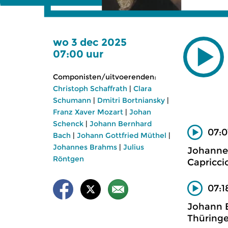
wo 3 dec 2025
07:00 uur
Componisten/uitvoerenden:
Christoph Schaffrath
|
Clara
Schumann
|
Dmitri Bortniansky
|
Franz Xaver Mozart
|
Johan
Schenck
|
Johann Bernhard
07:0
Bach
|
Johann Gottfried Müthel
|
Johannes Brahms
|
Julius
Johannes
Röntgen
Capricci
07:1
Johann B
Thüringe