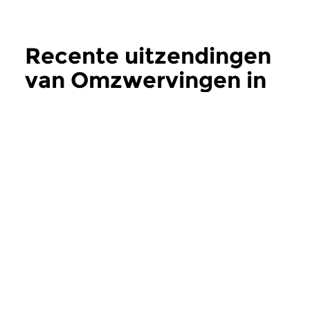
Recente uitzendingen
van Omzwervingen in
de Joodse muziek
meer
Wereld
Wereld
Omzwervingen in de
Omzwervingen
Joodse muziek
Joodse muzie
zo 19 jul 2026 17:00 uur
zo 21 jun 2026 17
Singers & Songwriters : Leo
Roby Lakatos | Black
Fuld | Bob Dylan | Leonard...
Orkestar | Pharaoh’s