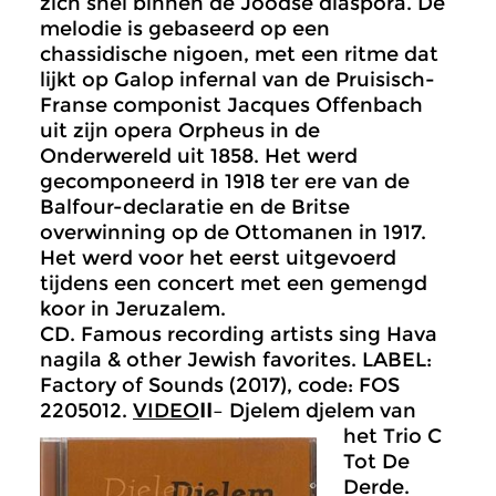
zich snel binnen de Joodse diaspora. De
melodie is gebaseerd op een
chassidische nigoen, met een ritme dat
lijkt op Galop infernal van de Pruisisch-
Franse componist Jacques Offenbach
uit zijn opera Orpheus in de
Onderwereld uit 1858. Het werd
gecomponeerd in 1918 ter ere van de
Balfour-declaratie en de Britse
overwinning op de Ottomanen in 1917.
Het werd voor het eerst uitgevoerd
tijdens een concert met een gemengd
koor in Jeruzalem.
CD. Famous recording artists sing Hava
nagila & other Jewish favorites. LABEL:
Factory of Sounds (2017), code: FOS
2205012.
VIDEO
II
– Djelem djelem van
het Trio C
Tot De
Derde.