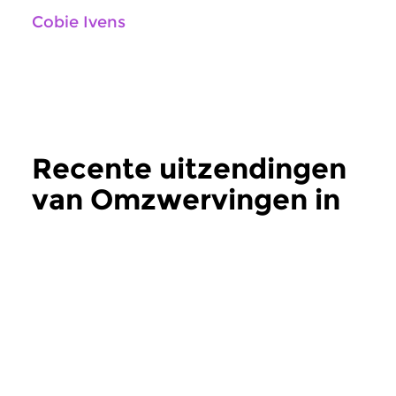
Cobie Ivens
Recente uitzendingen
van Omzwervingen in
de Joodse muziek
meer
Wereld
Wereld
Omzwervingen in de
Omzwervingen