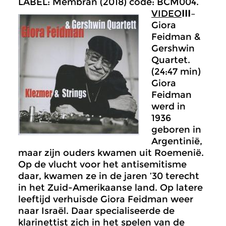
LABEL: Membran (2018) code: BCM004.
VIDEO
III
–
Giora
Feidman &
Gershwin
Quartet.
(24:47 min)
Giora
Feidman
werd in
1936
geboren in
Argentinië,
maar zijn ouders kwamen uit Roemenië.
Op de vlucht voor het antisemitisme
daar, kwamen ze in de jaren ’30 terecht
in het Zuid-Amerikaanse land. Op latere
leeftijd verhuisde Giora Feidman weer
naar Israël. Daar specialiseerde de
klarinettist zich in het spelen van de