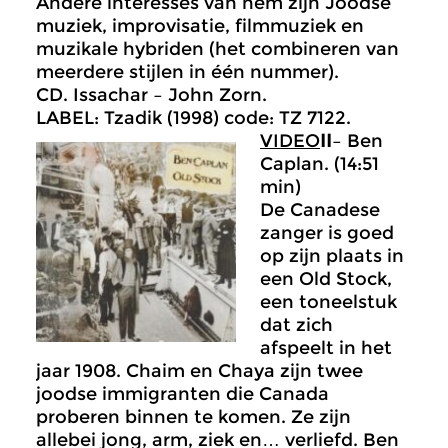
Andere interesses van hem zijn Joodse
muziek, improvisatie, filmmuziek en
muzikale hybriden (het combineren van
meerdere stijlen in één nummer).
CD. Issachar – John Zorn.
LABEL: Tzadik (1998) code: TZ 7122.
VIDEO
II
– Ben
Caplan. (14:51
min)
De Canadese
zanger is goed
op zijn plaats in
een Old Stock,
een toneelstuk
dat zich
afspeelt in het
jaar 1908. Chaim en Chaya zijn twee
joodse immigranten die Canada
proberen binnen te komen. Ze zijn
allebei jong, arm, ziek en… verliefd. Ben