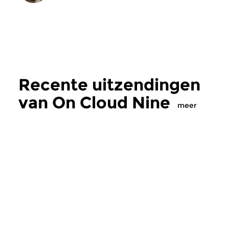
Recente uitzendingen
van On Cloud Nine
meer
Oud
|
Barok
Oud
|
Barok
On Cloud Nine
On Cloud Nine
do 25 jun 2026 21:00 uur
do 28 mei 2026 2
Profane muziek. Aandacht voor
Profane muziek. Een