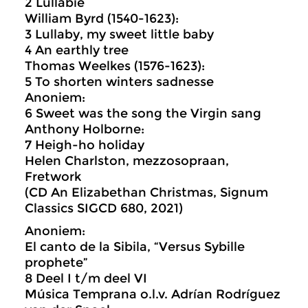
2 Lullabie
William Byrd (1540-1623):
3 Lullaby, my sweet little baby
4 An earthly tree
Thomas Weelkes (1576-1623):
5 To shorten winters sadnesse
Anoniem:
6 Sweet was the song the Virgin sang
Anthony Holborne:
7 Heigh-ho holiday
Helen Charlston, mezzosopraan,
Fretwork
(CD An Elizabethan Christmas, Signum
Classics SIGCD 680, 2021)
Anoniem:
El canto de la Sibila, “Versus Sybille
prophete”
8 Deel I t/m deel VI
Música Temprana o.l.v. Adrían Rodríguez