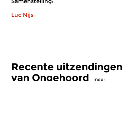
Samenstelling:
Luc Nijs
Recente uitzendingen
van Ongehoord
meer
Hedendaags
Hedendaags
|
Eigent
Ongehoord
Ongehoord