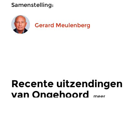
Samenstelling:
Gerard Meulenberg
Recente uitzendingen
van Ongehoord
meer
Hedendaags
Hedendaags
|
Eigent