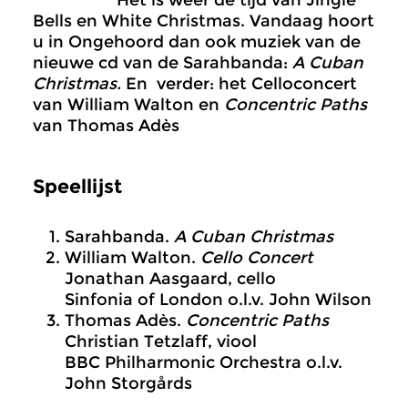
Het is weer de tijd van Jingle
Bells en White Christmas. Vandaag hoort
u in Ongehoord dan ook muziek van de
nieuwe cd van de Sarahbanda:
A Cuban
Christmas.
En verder: het Celloconcert
van William Walton en
Concentric Paths
van Thomas Adès
Speellijst
Sarahbanda.
A Cuban Christmas
William Walton.
Cello Concert
Jonathan Aasgaard, cello
Sinfonia of London o.l.v. John Wilson
Thomas Adès.
Concentric Paths
Christian Tetzlaff, viool
BBC Philharmonic Orchestra o.l.v.
John Storgårds