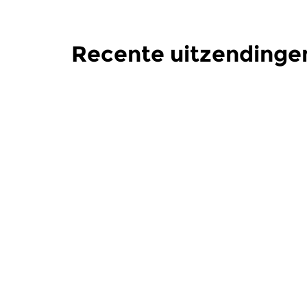
Recente uitzendinge
Hedendaags
|
Eigentijdse muziek
Hedendaag
Opera in de 20ste
Opera in
eeuw
eeuw
di 29 dec 2020 17:00 uur
di 22 dec
De geschiedenis van de opera
De geschied
in de twintigste eeuw. 2020.
in de twint