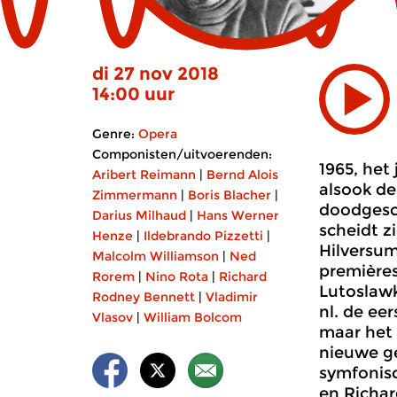
di 27 nov 2018
14:00 uur
Genre:
Opera
Componisten/uitvoerenden:
1965, het
Aribert Reimann
|
Bernd Alois
alsook de
Zimmermann
|
Boris Blacher
|
doodgesc
Darius Milhaud
|
Hans Werner
scheidt z
Henze
|
Ildebrando Pizzetti
|
Hilversum
Malcolm Williamson
|
Ned
premières
Rorem
|
Nino Rota
|
Richard
Lutoslawk
Rodney Bennett
|
Vladimir
nl. de ee
Vlasov
|
William Bolcom
maar het 
nieuwe ge
symfonis
en Richar