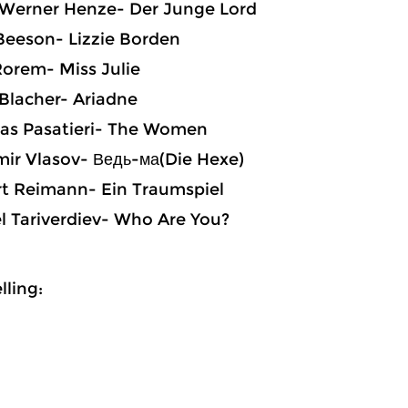
erner Henze- Der Junge Lord
eeson- Lizzie Borden
rem- Miss Julie
Blacher- Ariadne
 Pasatieri- The Women
ir Vlasov- Ведь-ма(Die Hexe)
t Reimann- Ein Traumspiel
 Tariverdiev- Who Are You?
ling: