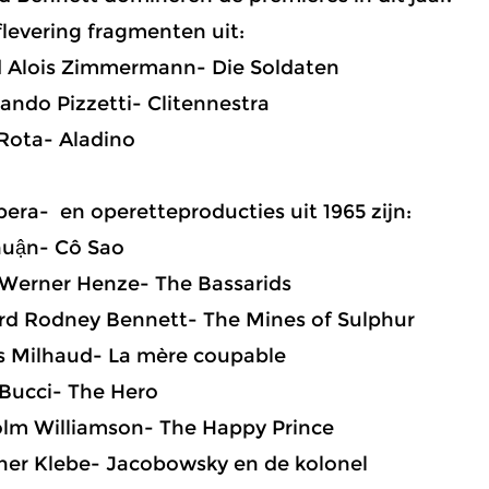
flevering fragmenten uit:
Alois Zimmermann- Die Soldaten
ndo Pizzetti- Clitennestra
ota- Aladino
era- en operetteproducties uit 1965 zijn:
uận- Cô Sao
erner Henze- The Bassarids
d Rodney Bennett- The Mines of Sulphur
 Milhaud- La mère coupable
ucci- The Hero
m Williamson- The Happy Prince
her Klebe- Jacobowsky en de kolonel