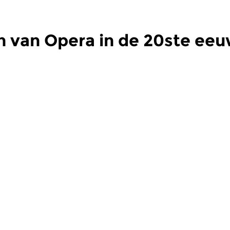
n van Opera in de 20ste ee
s
|
Eigentijdse muziek
Hedendaags
|
Eigentijdse muziek
H
 de 20ste
Opera in de 20ste
O
eeuw
e
 2020 17:00 uur
di 15 dec 2020 17:00 uur
d
enis van de opera
De geschiedenis van de opera
De
igste eeuw. 2019B.
in de twintigste eeuw. 2019A.
in