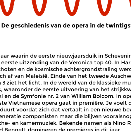
De geschiedenis van de opera in de twintig
 jaar waarin de eerste nieuwjaarsduik in Scheven
 eerste uitzending van de Veronica top 40. In H
hoten en de kosmische achtergrondstraling werd
ich af van Maleisië. Einde van het tweede Auschw
 3 ziet het licht. In de wereld van de klassieke 
, waaronder de eerste uitvoering van het strijkk
i en de Symfonie nr. 2 van William Bolcom. In op
rste Vietnamese opera gaat in premiëre. Je voelt
duurt voordat zich dat vertaalt in een nieuwe be
neratie componisten maar die blijven vooralsnog
che- en kamermuziek. Bekende namen als Nino R
d Bennett domineren de premières in dit jaar.