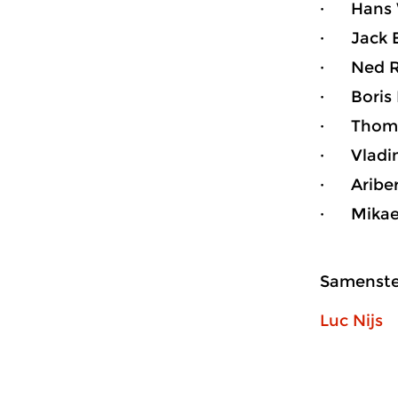
· Hans W
· Jack B
· Ned Ro
· Boris 
· Thomas
· Vladim
· Ariber
· Mikael
Samenstel
Luc Nijs