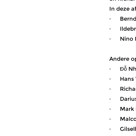
In deze a
· Bernd 
· Ildebra
· Nino R
Andere op
· Đỗ Nh
· Hans W
· Richar
· Darius
· Mark B
· Malcol
· Gilsel