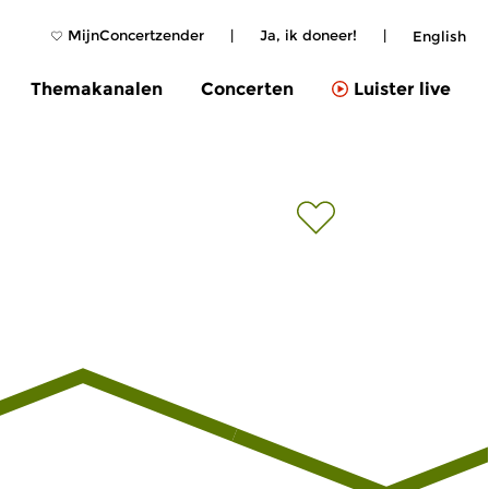
MijnConcertzender
|
Ja, ik doneer!
|
English
Themakanalen
Concerten
Luister live