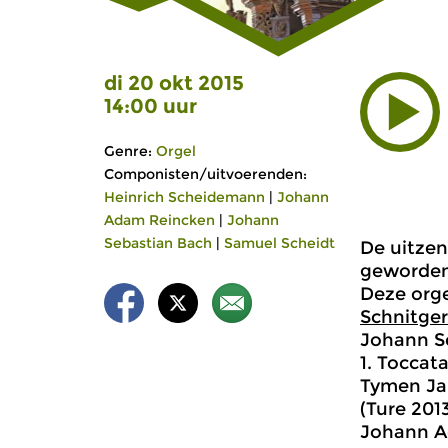
di 20 okt 2015
14:00 uur
Genre:
Orgel
Componisten/uitvoerenden:
Heinrich Scheidemann
|
Johann
Adam Reincken
|
Johann
Sebastian Bach
|
Samuel Scheidt
De uitzen
geworde
Deze orge
Schnitger
Johann Se
1. Toccat
Tymen Ja
(Ture 2013
Johann A