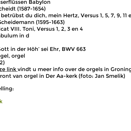
serflüssen Babylon
heidt (1587-1654)
etrübst du dich, mein Hertz, Versus 1, 5, 7, 9, 11 
Scheidemann (1595-1663)
cat VIII. Toni, Versus 1, 2, 3 en 4
mbulum in d
 Gott in der Höh’ sei Ehr, BWV 663
gel, orgel
2)
ze link
vindt u meer info over de orgels in Gronin
front van orgel in Der Aa-kerk (foto: Jan Smelik)
ling:
k