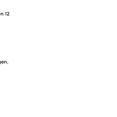
en 12
gen.