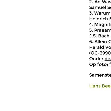
2. An Was
Samuel Sc
3. Warum b
Heinrich 
4. Magnifi
5. Praea
J.S. Bach
6. Allein
Harald Vo
(OC-3990
Onder
de
Op foto: 
Samenstel
Hans Bee