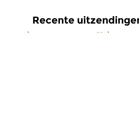
Recente uitzendinge
Oud
|
Barok
Oud
|
Barok
Orgelwerk
Orgelwe
do 9 jul 2026 21:00 uur
do 11 jun
Oude Muziek op authentieke
Oude Muzie
orgels. In uitzending 164 van
orgels. In u
Orgelwerk, in de serie over...
Orgelwerk, i
Meer van programma