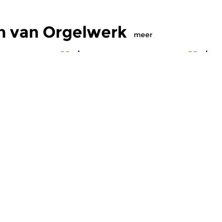
n van Orgelwerk
meer
Oud
|
Barok
O
rk
Orgelwerk
O
 2026 21:00 uur
do 14 mei 2026 21:00 uur
d
k op authentieke
In uitzending 162 van
Ou
itzending 163 van
Orgelwerk, in de serie over
or
n de serie over...
Friese orgels, aandacht voor...
Or
maker Hans Beek