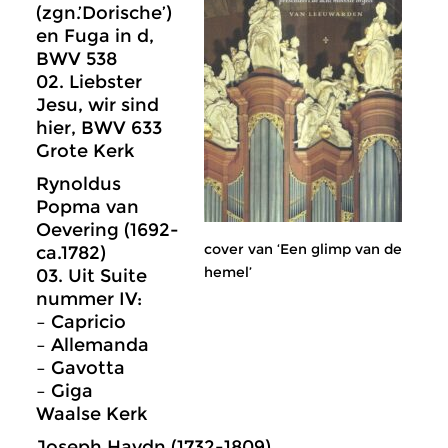
(zgn.’Dorische’)
en Fuga in d,
BWV 538
02. Liebster
Jesu, wir sind
hier, BWV 633
Grote Kerk
Rynoldus
Popma van
Oevering (1692-
cover van ‘Een glimp van de
ca.1782)
hemel’
03. Uit Suite
nummer IV:
– Capricio
– Allemanda
– Gavotta
– Giga
Waalse Kerk
Joseph Haydn (1732-1809)