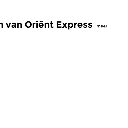
 van Oriënt Express
meer
lkan
Wereld
W
Express
Oriënt Express
O
 2026 22:00 uur
vr 12 jun 2026 22:00 uur
v
van Cemil Bey
Indiase muziek van Zakir
Eg
 klassiek).
Hussain | Hariprasad Chaurasia
li
& Henri Tournier | Ravi Shankar.
Ab