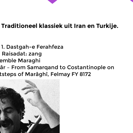
Traditioneel klassiek uit Iran en Turkije.
1. Dastgah-e Ferahfeza
Raisadat: zang
emble Maraghi
 – From Samarqand to Costantinople on
steps of Marâghî, Felmay FY 8172