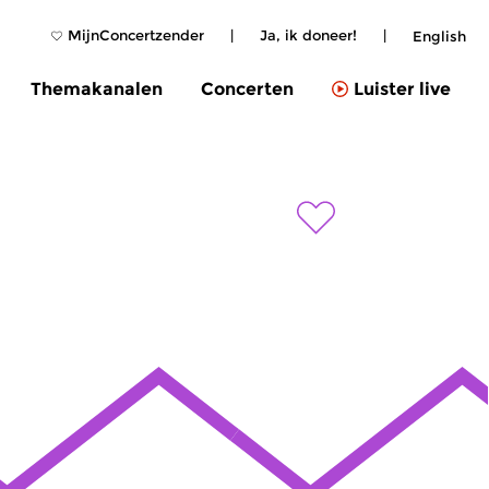
MijnConcertzender
|
Ja, ik doneer!
|
English
Themakanalen
Concerten
Luister live