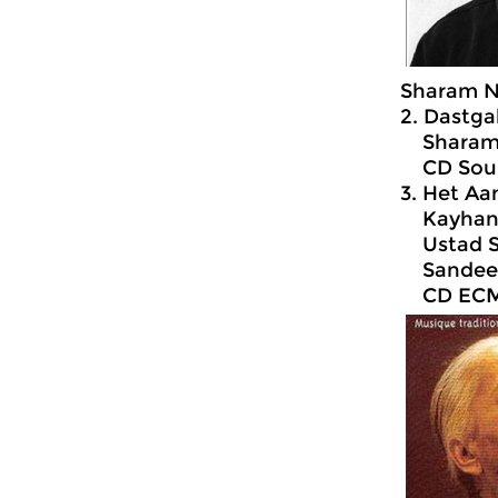
Sharam N
2. Dastg
Sharam N
CD Sound
3. Het Aa
Kayhan 
Ustad Sh
Sandeep 
CD ECM 