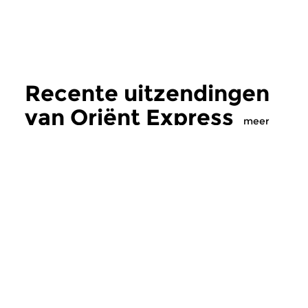
Recente uitzendingen
van Oriënt Express
meer
Wereld
Wereld
|
Balkan
Oriënt Express
Oriënt Express
vr 10 jul 2026 22:00 uur
vr 26 jun 2026 22
Vanavond in Orient Express
De muziek van Cemi
aandacht voor de bijzondere
(Ottomaanse klassiek
samenwerking tussen de...