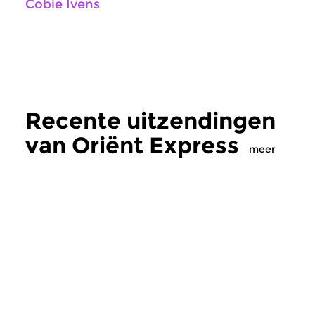
Cobie Ivens
Recente uitzendingen
van Oriënt Express
meer
Wereld
Wereld
|
Balkan
Oriënt Express
Oriënt Express
vr 10 jul 2026 22:00 uur
vr 26 jun 2026 22
Vanavond in Orient Express
De muziek van Cemi