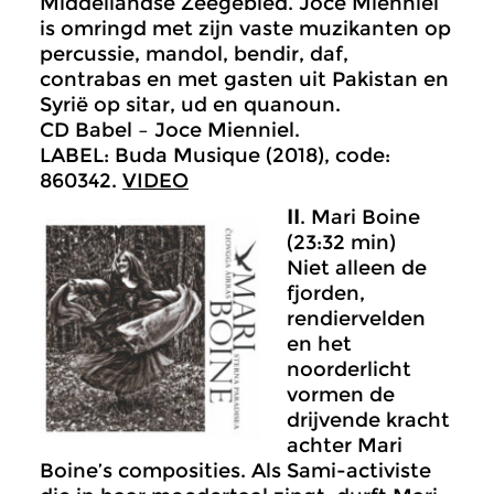
Middellandse Zeegebied. Joce Mienniel
is omringd met zijn vaste muzikanten op
percussie, mandol, bendir, daf,
contrabas en met gasten uit Pakistan en
Syrië op sitar, ud en quanoun.
CD Babel – Joce Mienniel.
LABEL: Buda Musique (2018), code:
860342.
VIDEO
II
. Mari Boine
(23:32 min)
Niet alleen de
fjorden,
rendiervelden
en het
noorderlicht
vormen de
drijvende kracht
achter Mari
Boine’s composities. Als Sami-activiste