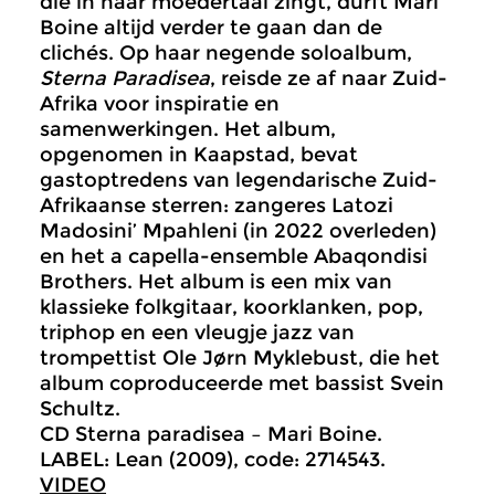
die in haar moedertaal zingt, durft Mari
Boine altijd verder te gaan dan de
clichés. Op haar negende soloalbum,
Sterna Paradisea
, reisde ze af naar Zuid-
Afrika voor inspiratie en
samenwerkingen. Het album,
opgenomen in Kaapstad, bevat
gastoptredens van legendarische Zuid-
Afrikaanse sterren: zangeres Latozi
Madosini’ Mpahleni (in 2022 overleden)
en het a capella-ensemble Abaqondisi
Brothers. Het album is een mix van
klassieke folkgitaar, koorklanken, pop,
triphop en een vleugje jazz van
trompettist Ole Jørn Myklebust, die het
album coproduceerde met bassist Svein
Schultz.
CD Sterna paradisea – Mari Boine.
LABEL: Lean (2009), code: 2714543.
VIDEO