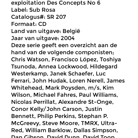
exploitation Des Concepts No 6
Label: Sub Rosa
Catalogus#: SR 207
Formaat: CD
Land van uitgave: België
Jaar van uitgave: 2004
Deze serie geeft een overzicht aan de
hand van de volgende componisten;
Chris Watson, Francisco López, Toshiya
Tsunoda, Annea Lockwood, Hildegard
Westerkamp, Janek Schaefer, Luc
Ferrari, John Hudak, Loren Nerell, James
Whitehead, Mark Poysden, m/s, Kim
Wilson, Michael Fahres, Paul Williams,
Nicolas Perrillat, Alexandre St-Onge,
Conor Kelly/John Carson, Justin
Bennett, Philip Perkins, Stephan P.
McGreevy, Steve Moore, TMRX, Ultra-
Red, William Barklow, Dallas Simpson,
Dan Gibson, David Dunn, David Toop,