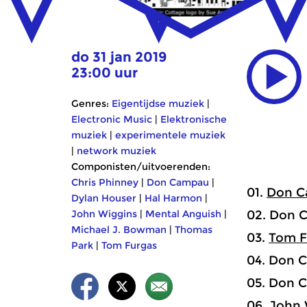
do 31 jan 2019
23:00 uur
Genres:
Eigentijdse muziek
|
Electronic Music
|
Elektronische
muziek
|
experimentele muziek
|
network muziek
Componisten/uitvoerenden:
Chris Phinney
|
Don Campau
|
01.
Don 
Dylan Houser
|
Hal Harmon
|
John Wiggins
|
Mental Anguish
|
02. Don C
Michael J. Bowman
|
Thomas
03.
Tom F
Park
|
Tom Furgas
04. Don C
05. Don C
06.
John 