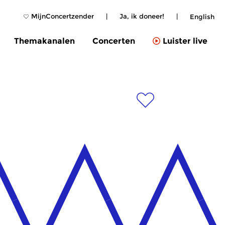
MijnConcertzender
|
Ja, ik doneer!
|
English
Themakanalen
Concerten
Luister live