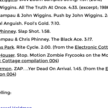
Wiggins. All The Truth At Once. 4:33. (excerpt; 198
ampau & John Wiggins. Push by John Wiggins. 2:
l Anguish. Fool’s Gold. 7:10.
Phinney
. Slap Shot. 1:58.
ampau & Chris Phinney. The Black Ace. 3:17.
s Park
. Rite Cycle. 2:00. (from the
Electronic Cot
Houser
. Stop. Motion Zombie Frycooks on the Moo
c Cottage compilation 004
)
armon
. ZAP….Yer Dead On Arrival. 1:45. (from the
E
ion 004
)
ling: