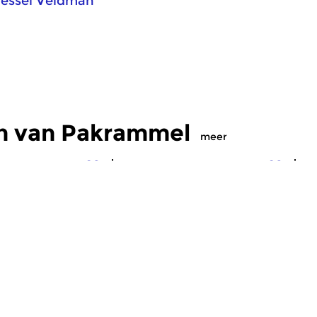
essel Veldman
n van Pakrammel
meer
Eigentijdse muziek
Crosslinks
|
Eigentijdse muziek
Cr
mel
Pakrammel
P
 2020 23:00 uur
do 15 okt 2020 23:00 uur
d
r en triest buiten.
Wellicht 1 van de laatste
Jo
 kunnen we wel wat
klappen, maar ook deze
re