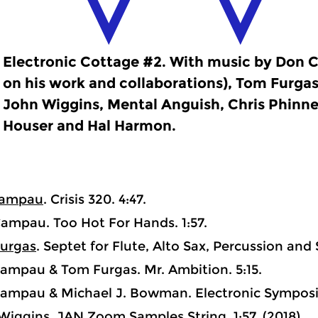
Electronic Cottage #2. With music by Don 
on his work and collaborations), Tom Furga
John Wiggins, Mental Anguish, Chris Phinn
Houser and Hal Harmon.
Campau
. Crisis 320. 4:47.
ampau. Too Hot For Hands. 1:57.
urgas
. Septet for Flute, Alto Sax, Percussion and 
ampau & Tom Furgas. Mr. Ambition. 5:15.
ampau & Michael J. Bowman. Electronic Symposi
Wiggins
. JAN Zoom Samples String. 1:57. (2018)