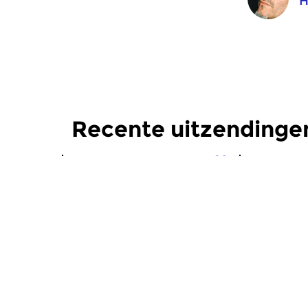
H
Recente uitzendinge
Crosslinks
|
Eigentijdse muziek
Crosslinks
|
Pakrammel
Pakram
do 31 dec 2020 23:00 uur
do 19 nov
Here Is The End Of All Things
Het is donke
Dus binnen