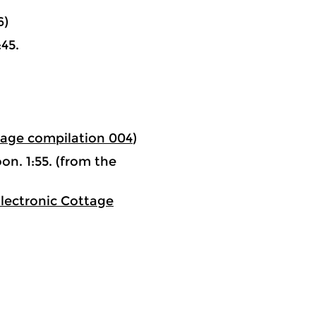
6)
45.
tage compilation 004
)
n. 1:55. (from the
lectronic Cottage