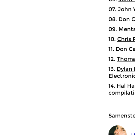
07. John 
08. Don C
09. Menta
10.
Chris 
11. Don C
12.
Thoma
13.
Dylan 
Electroni
14.
Hal H
compilat
Samenstel