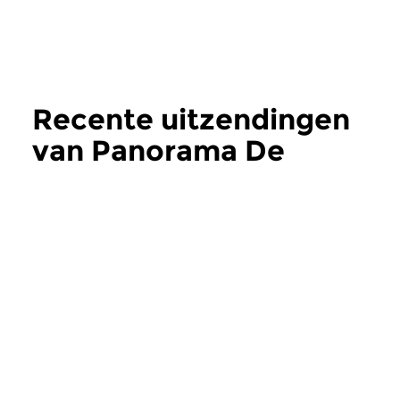
Recente uitzendingen
van Panorama De
Leeuw
meer
Hedendaags
Hedendaags
Panorama De Leeuw
Panorama De 
wo 6 feb 2019 21:00 uur
wo 2 jan 2019 21:
Panorama de Leeuw L:
Panorama de Leeuw X