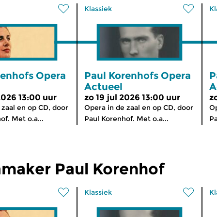
Klassiek
Kl
renhofs Opera
Paul Korenhofs Opera
P
Actueel
A
2026 13:00 uur
zo 19 jul 2026 13:00 uur
z
 zaal en op CD, door
Opera in de zaal en op CD, door
Op
f. Met o.a...
Paul Korenhof. Met o.a...
Pa
maker Paul Korenhof
Klassiek
Kl