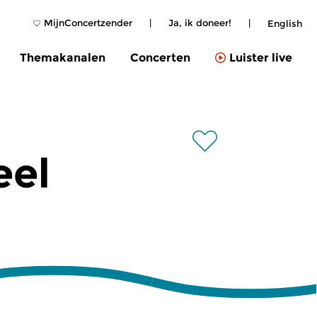
MijnConcertzender
|
Ja, ik doneer!
|
English
Themakanalen
Concerten
Luister live
eel