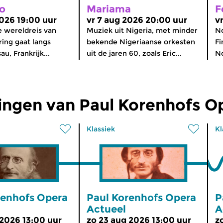
o
Mariama
F
2026 19:00 uur
vr 7 aug 2026 20:00 uur
v
 wereldreis van
Muziek uit Nigeria, met minder
No
ring gaat langs
bekende Nigeriaanse orkesten
Fi
u, Frankrijk...
uit de jaren 60, zoals Eric...
No
ingen van Paul Korenhofs O
Klassiek
Kl
renhofs Opera
Paul Korenhofs Opera
P
Actueel
A
 2026 13:00 uur
zo 23 aug 2026 13:00 uur
z