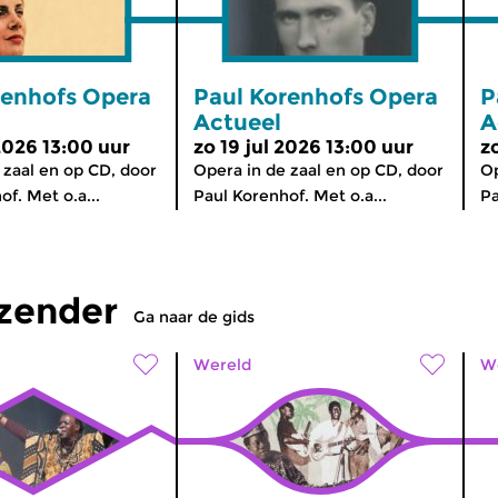
renhofs Opera
Paul Korenhofs Opera
P
Actueel
A
2026 13:00 uur
zo 19 jul 2026 13:00 uur
z
 zaal en op CD, door
Opera in de zaal en op CD, door
Op
f. Met o.a...
Paul Korenhof. Met o.a...
Pa
tzender
Ga naar de gids
Wereld
W