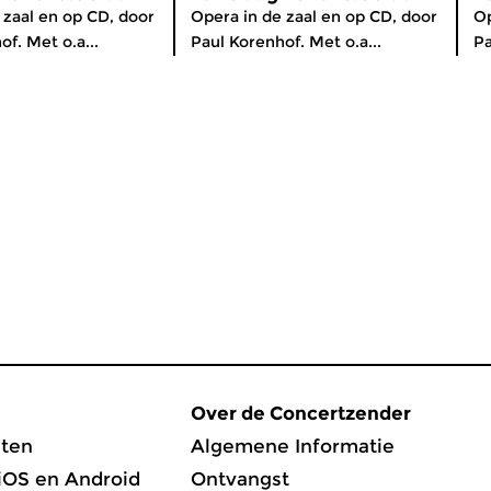
 zaal en op CD, door
Opera in de zaal en op CD, door
Op
f. Met o.a...
Paul Korenhof. Met o.a...
Pa
Over de Concertzender
ten
Algemene Informatie
iOS en Android
Ontvangst