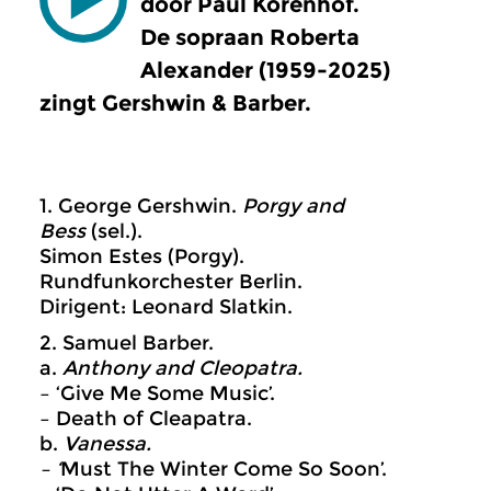
door Paul Korenhof.
De sopraan Roberta
Alexander (1959-2025)
zingt Gershwin & Barber.
1. George Gershwin.
Porgy and
Bess
(sel.).
Simon Estes (Porgy).
Rundfunkorchester Berlin.
Dirigent: Leonard Slatkin.
2. Samuel Barber.
a.
Anthony and Cleopatra.
– ‘Give Me Some Music’.
– Death of Cleapatra.
b.
Vanessa.
– ‘
Must The Winter Come So Soon’.