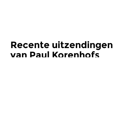
Recente uitzendingen
van Paul Korenhofs
Opera Actueel
meer
Klassiek
Klassiek
Paul Korenhofs Opera
Paul Korenhof
Actueel
Actueel