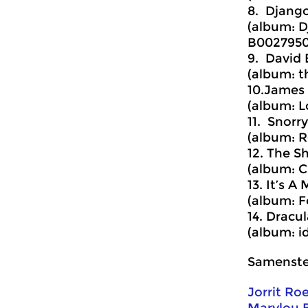
8. Django
(album: D
B0027950
9. David
(album: t
10.James 
(album: L
11. Snorr
(album: R
12. The S
(album: 
13. It’s A
(album: F
14. Dracu
(album: i
Samenstel
Jorrit Ro