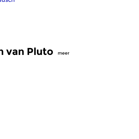
Busch
 van Pluto
meer
Pop
Crosslinks
|
Pop
Cr
Pluto
P
 2016 20:00 uur
zo 31 jan 2016 20:00 uur
z
k van een andere
…….. muziek van een andere
……
n veelzijdig en
planeet. Een veelzijdig en
pl
 programma met...
alternatief programma met...
al