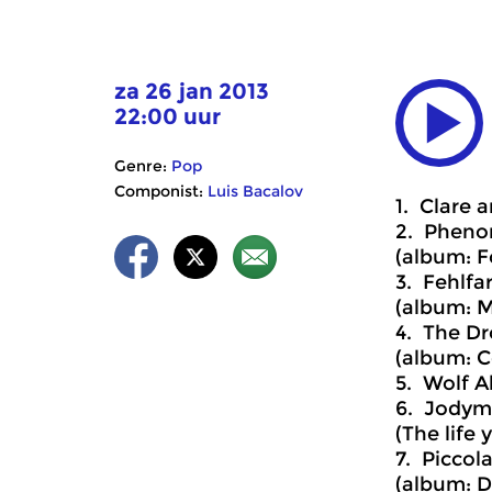
za 26 jan 2013
22:00 uur
Genre:
Pop
Componist:
Luis Bacalov
1. Clare 
2. Pheno
(album: 
3. Fehlfa
(album: M
4. The Dr
(album: C
5. Wolf Al
6. Jodymo
(The life
7. Piccol
(album: D