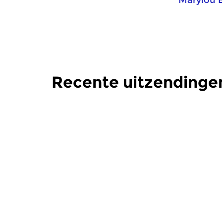
Marylou 
Recente uitzendingen
Crosslinks
|
Pop
Crosslinks
|
Pluto
Pluto
zo 13 mrt 2016 20:00 uur
zo 14 feb
…….. muziek van een andere
…….. muzie
planeet. Een veelzijdig en
planeet. Ee
alternatief programma met...
alternatief