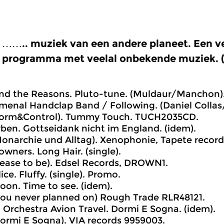
…….. muziek van een andere planeet. Een vee
programma met veelal onbekende muziek. (a
and the Reasons. Pluto-tune. (Muldaur/Manchon).
menal Handclap Band / Following. (Daniel Coll
Form&Control). Tummy Touch. TUCH2035CD.
rben. Gottseidank nicht im England. (idem).
onarchie und Alltag). Xenophonie, Tapete record
owners. Long Hair. (single).
ease to be). Edsel Records, DROWN1.
ice. Fluffy. (single). Promo.
on. Time to see. (idem).
 you never planned on) Rough Trade RLR48121.
a Orchestra Avion Travel. Dormi E Sogna. (idem).
ormi E Sogna). VIA records 9959003.