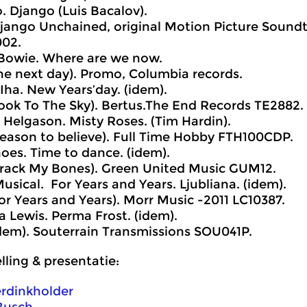
. Django (Luis Bacalov).
jango Unchained, original Motion Picture Soundtr
02.
 Bowie. Where are we now.
he next day). Promo, Columbia records.
Iha. New Years’day. (idem).
ook To The Sky). Bertus.The End Records TE2882.
y Helgason. Misty Roses. (Tim Hardin).
eason to believe). Full Time Hobby FTH100CDP.
hoes. Time to dance. (idem).
Crack My Bones). Green United Music GUM12.
 Musical. For Years and Years. Ljubliana. (idem).
or Years and Years). Morr Music -2011 LC10387.
la Lewis. Perma Frost. (idem).
dem). Souterrain Transmissions SOU041P.
ling & presentatie:
erdinkholder