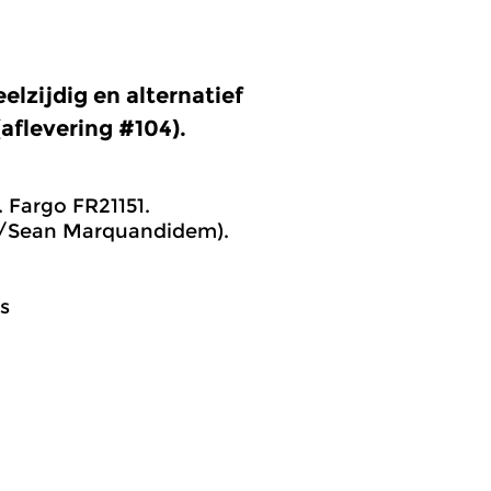
lzijdig en alternatief
flevering #104).
 Fargo FR21151.
as/Sean Marquandidem).
s