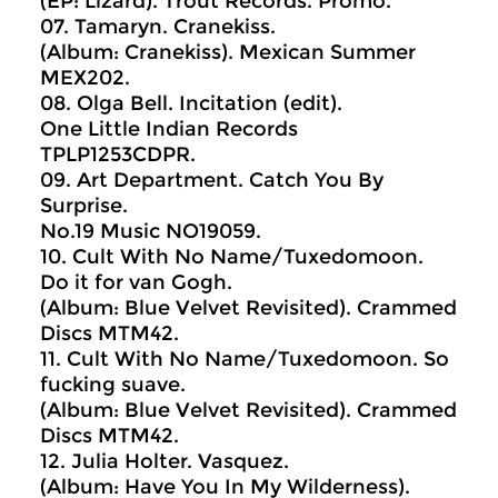
(EP: Lizard). Trout Records. Promo.
07. Tamaryn. Cranekiss.
(Album: Cranekiss). Mexican Summer
MEX202.
08. Olga Bell. Incitation (edit).
One Little Indian Records
TPLP1253CDPR.
09. Art Department. Catch You By
Surprise.
No.19 Music NO19059.
10. Cult With No Name/Tuxedomoon.
Do it for van Gogh.
(Album: Blue Velvet Revisited). Crammed
Discs MTM42.
11. Cult With No Name/Tuxedomoon. So
fucking suave.
(Album: Blue Velvet Revisited). Crammed
Discs MTM42.
12. Julia Holter. Vasquez.
(Album: Have You In My Wilderness).