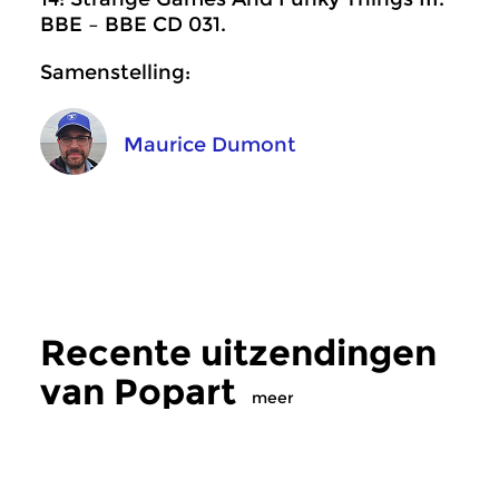
BBE ‎– BBE CD 031.
Samenstelling:
Maurice Dumont
Recente uitzendingen
van Popart
meer
Crosslinks
|
Eigentijdse muziek
Crosslinks
|
Pop