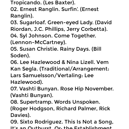
Tropicando. (Les Baxter).
02. Ernest Ranglin. Surfin’. (Ernest
Ranglin).
03. Sugarloaf. Green-eyed Lady. (David
Riordan, J.C. Phillips, Jerry Corbetta).
04. Syl Johnson. Come Together.
(Lennon-McCartney).
05. Susan Christie. Rainy Days. (Bill
Soden).
06. Lee Hazlewood & Nina Lizell. Vem
Kan Segla. (Traditional/Arrangement:
Lars Samuelsson/Vertaling: Lee
Hazlewood).
07. Vashti Bunyan. Rose Hip November.
(Vashti Bunyan).
08. Supertramp. Words Unspoken.
(Roger Hodgson, Richard Palmer, Rick
Davies).
09. Sixto Rodriguez. This Is Not a Song,
It’s an Outburst, Or: the Establishment