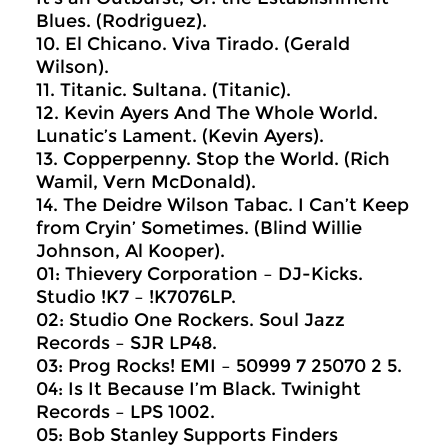
Blues. (Rodriguez).
10. El Chicano. Viva Tirado. (Gerald
Wilson).
11. Titanic. Sultana. (Titanic).
12. Kevin Ayers And The Whole World.
Lunatic’s Lament. (Kevin Ayers).
13. Copperpenny. Stop the World. (Rich
Wamil, Vern McDonald).
14. The Deidre Wilson Tabac. I Can’t Keep
from Cryin’ Sometimes. (Blind Willie
Johnson, Al Kooper).
01: Thievery Corporation ‎– DJ-Kicks.
Studio !K7 ‎– !K7076LP.
02: Studio One Rockers. Soul Jazz
Records ‎– SJR LP48.
03: Prog Rocks! EMI ‎– 50999 7 25070 2 5.
04: Is It Because I’m Black. Twinight
Records ‎– LPS 1002.
05: Bob Stanley Supports Finders