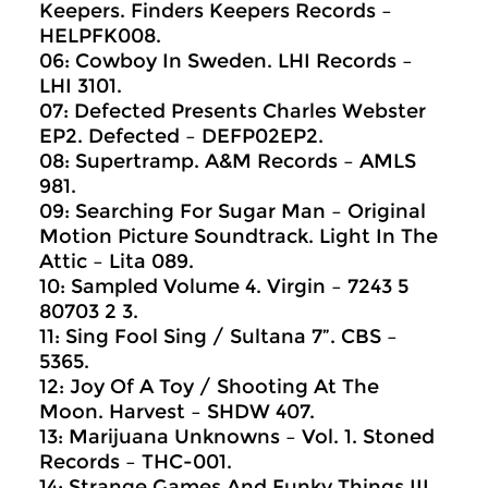
Keepers. Finders Keepers Records ‎–
HELPFK008.
06: Cowboy In Sweden. LHI Records ‎–
LHI 3101.
07: Defected Presents Charles Webster
EP2. Defected ‎– DEFP02EP2.
08: Supertramp. A&M Records ‎– AMLS
981.
09: Searching For Sugar Man – Original
Motion Picture Soundtrack. Light In The
Attic ‎– Lita 089.
10: Sampled Volume 4. Virgin ‎– 7243 5
80703 2 3.
11: Sing Fool Sing / Sultana 7”. CBS ‎–
5365.
12: Joy Of A Toy / Shooting At The
Moon. Harvest ‎– SHDW 407.
13: Marijuana Unknowns – Vol. 1. Stoned
Records ‎– THC-001.
14: Strange Games And Funky Things III.