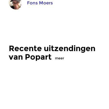
Fons Moers
Recente uitzendingen
van Popart
meer
Crosslinks
|
Eigentijdse muziek
Crosslinks
|
Pop
Popart
Popart
wo 5 aug 2026 22:00 uur
wo 8 jul 2026 22: