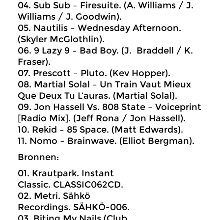
04. Sub Sub – Firesuite. (A. Williams / J.
Williams / J. Goodwin).
05. Nautilis – Wednesday Afternoon.
(Skyler McGlothlin).
06. 9 Lazy 9 – Bad Boy. (J. Braddell / K.
Fraser).
07. Prescott – Pluto. (Kev Hopper).
08. Martial Solal – Un Train Vaut Mieux
Que Deux Tu L’auras. (Martial Solal).
09. Jon Hassell Vs. 808 State – Voiceprint
[Radio Mix]. (Jeff Rona / Jon Hassell).
10. Rekid – 85 Space. (Matt Edwards).
11. Nomo – Brainwave. (Elliot Bergman).
Bronnen:
01. Krautpark. Instant
Classic. CLASSIC062CD.
02. Metri. Sähkö
Recordings. SÄHKÖ-006.
03. Biting My Nails (Club