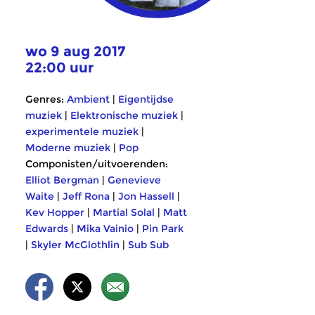
wo 9 aug 2017
22:00 uur
Genres:
Ambient
|
Eigentijdse
muziek
|
Elektronische muziek
|
experimentele muziek
|
Moderne muziek
|
Pop
Componisten/uitvoerenden:
Elliot Bergman
|
Genevieve
Waite
|
Jeff Rona
|
Jon Hassell
|
Kev Hopper
|
Martial Solal
|
Matt
Edwards
|
Mika Vainio
|
Pin Park
|
Skyler McGlothlin
|
Sub Sub