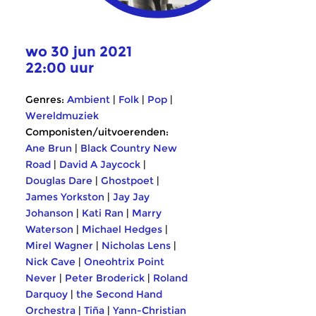
wo 30 jun 2021
22:00 uur
Genres:
Ambient
|
Folk
|
Pop
|
Wereldmuziek
Componisten/uitvoerenden:
Ane Brun
|
Black Country New
Road
|
David A Jaycock
|
Douglas Dare
|
Ghostpoet
|
James Yorkston
|
Jay Jay
Johanson
|
Kati Ran
|
Marry
Waterson
|
Michael Hedges
|
Mirel Wagner
|
Nicholas Lens
|
Nick Cave
|
Oneohtrix Point
Never
|
Peter Broderick
|
Roland
Darquoy
|
the Second Hand
Orchestra
|
Tiña
|
Yann-Christian