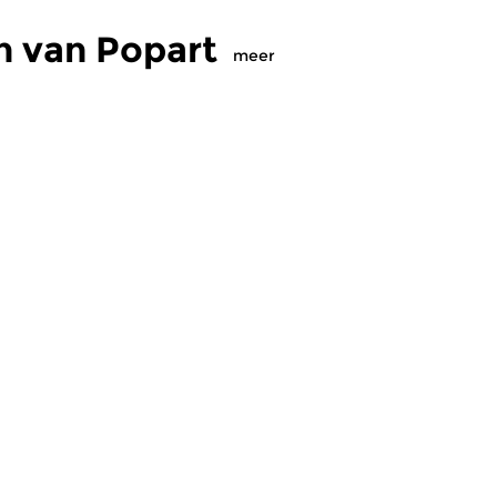
n van Popart
meer
Pop
Crosslinks
|
Eigentijdse muziek
Cr
Popart
P
2026 22:00 uur
wo 1 jul 2026 22:00 uur
w
iek uit de
Mark Ritsema presenteert
13
e grensgebieden
Pudding & Gisteren; Aflevering
o
endaagse pop
23.
en
amaker Maurice Dumont