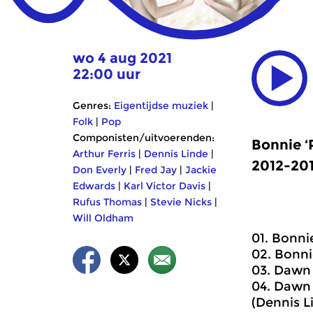
wo 4 aug 2021
22:00 uur
Genres:
Eigentijdse muziek
|
Folk
|
Pop
Componisten/uitvoerenden:
Bonnie ‘
Arthur Ferris
|
Dennis Linde
|
2012-201
Don Everly
|
Fred Jay
|
Jackie
Edwards
|
Karl Victor Davis
|
Rufus Thomas
|
Stevie Nicks
|
Will Oldham
01. Bonnie
02. Bonnie
03. Dawn 
04. Dawn 
(Dennis L