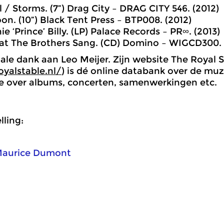
 / Storms. (7”) Drag City ‎– DRAG CITY 546. (2012)
on. (10”) Black Tent Press ‎– BTP008. (2012)
ie ‘Prince’ Billy. (LP) Palace Records ‎– PR∞. (2013)
at The Brothers Sang. (CD) Domino ‎– WIGCD300. 
ale dank aan Leo Meijer. Zijn website The Royal 
oyalstable.nl/
) is dé online databank over de mu
e over albums, concerten, samenwerkingen etc.
ling:
aurice Dumont