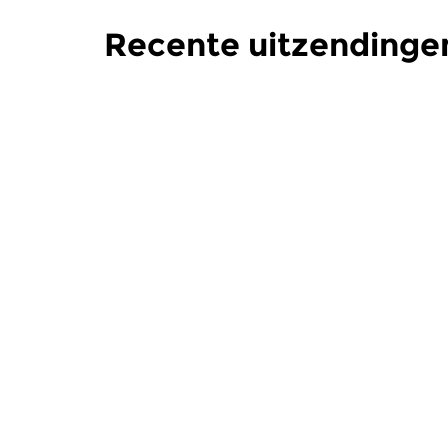
Recente uitzendinge
Crosslinks
|
Eigentijdse muziek
Crosslinks
|
Popart
Popart
wo 5 aug 2026 22:00 uur
wo 8 jul 
Mark Ritsema presenteert
Nieuwe muz
Pudding & Gisteren; Aflevering
obscuurder
24.
van de hed
Meer van programm