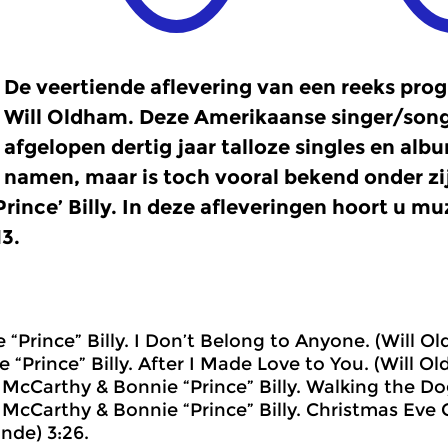
De veertiende aflevering van een reeks pr
Will Oldham. Deze Amerikaanse singer/song
afgelopen dertig jaar talloze singles en alb
namen, maar is toch vooral bekend onder z
Prince’ Billy. In deze afleveringen hoort u mu
3.
 “Prince” Billy. I Don’t Belong to Anyone. (Will Ol
 “Prince” Billy. After I Made Love to You. (Will Ol
McCarthy & Bonnie “Prince” Billy. Walking the Do
McCarthy & Bonnie “Prince” Billy. Christmas Eve C
inde) 3:26.