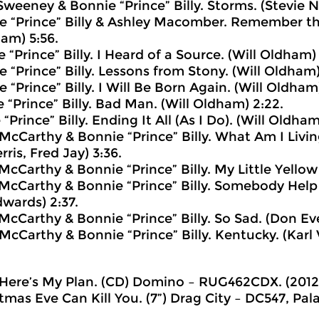
Sweeney & Bonnie “Prince” Billy. Storms. (Stevie Ni
e “Prince” Billy & Ashley Macomber. Remember th
ham) 5:56.
 “Prince” Billy. I Heard of a Source. (Will Oldham) 
e “Prince” Billy. Lessons from Stony. (Will Oldham)
 “Prince” Billy. I Will Be Born Again. (Will Oldham)
e “Prince” Billy. Bad Man. (Will Oldham) 2:22.
 “Prince” Billy. Ending It All (As I Do). (Will Oldham
McCarthy & Bonnie “Prince” Billy. What Am I Livin
rris, Fred Jay) 3:36.
McCarthy & Bonnie “Prince” Billy. My Little Yellow 
McCarthy & Bonnie “Prince” Billy. Somebody Help
dwards) 2:37.
McCarthy & Bonnie “Prince” Billy. So Sad. (Don Eve
McCarthy & Bonnie “Prince” Billy. Kentucky. (Karl V
 Here’s My Plan. (CD) Domino ‎– RUG462CDX. (2012
stmas Eve Can Kill You. (7”) Drag City ‎– DC547, Pal