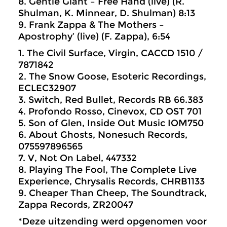
8. Gentle Giant – Free Hand (live) (R.
Shulman, K. Minnear, D. Shulman) 8:13
9. Frank Zappa & The Mothers –
Apostrophy’ (live) (F. Zappa), 6:54
1. The Civil Surface, Virgin, CACCD 1510 /
7871842
2. The Snow Goose, Esoteric Recordings,
ECLEC32907
3. Switch, Red Bullet, Records RB 66.383
4. Profondo Rosso, Cinevox, CD OST 701
5. Son of Glen, Inside Out Music IOM750
6. About Ghosts, Nonesuch Records,
075597896565
7. V, Not On Label, 447332
8. Playing The Fool, The Complete Live
Experience, Chrysalis Records, CHRB1133
9. Cheaper Than Cheep, The Soundtrack,
Zappa Records, ZR20047
*Deze uitzending werd opgenomen voor