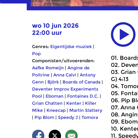
wo 10 jun 2026
22:00 uur
Genres:
Eigentijdse muziek
|
Pop
01. Board
Componisten/uitvoerenden:
02. Deven
Aafke Romeijn
|
Angine de
03. Grian
Poitrine
|
Anna Calvi
|
Antony
G) 4:13
Genn
|
Björk
|
Boards of Canada
|
04. Tomor
Deventer Improv Experiments
05. Fonta
Pool
|
Eboman
|
Fontaines D.C.
|
06. Pip B
Grian Chatten
|
Kenter
|
Killer
07. Anna C
Mike
|
Kneecap
|
Martin Slattery
08. Angin
|
Pip Blom
|
Speedy J
|
Tomora
09. Eboma
10. Kenter
11. Speedy