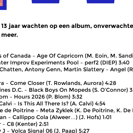
13 jaar wachten op een album, onverwacht
meer.
s of Canada – Age Of Capricorn (M. Eoin, M. Sandi
ter Improv Experiments Pool – perf2 (DIEP) 3:40
 Chatten, Antony Genn, Martin Slattery – Angel (R
a – Come Closer (T. Rowlands, Aurora) 4:28
ines D.C. – Black Boys On Mopeds (S. O’Connor) 3
lom – Hours 2026 (P. Blom) 3:32
alvi – Is This All There Is? (A. Calvi) 4:54
e de Poitrine – Meta Zyklek (K. De Poitrine, K. De 
n – Callippo Cola (Alweer…) (J. Hofs) 1:01
 – C8 (Kenter) 2:51
 J – Volca Signal 06 (J. Paap) 5:27