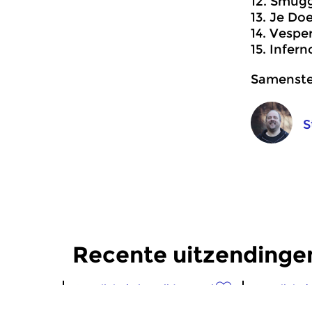
12. Smugg
13. Je Do
14. Vespe
15. Infer
Samenstel
S
Recente uitzendinge
Crosslinks
|
Eigentijdse muziek
Crosslinks
|