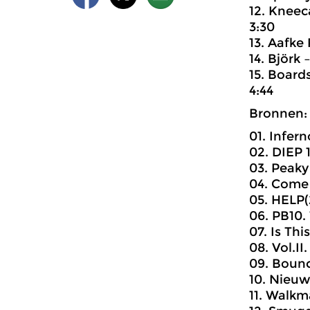
12. Kneec
3:30
13. Aafke
14. Björk
15. Board
4:44
Bronnen:
01. Infer
02. DIEP 1
03. Peaky
04. Come 
05. HELP(
06. PB10.
07. Is Th
08. Vol.II
09. Bounc
10. Nieuw
11. Walkm