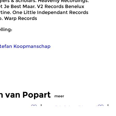
lers & Scholars. Heavenly Recordings.
et Je Best Maar. V2 Records Benelux
rtine. One Little Independant Records
no. Warp Records
ling:
tefan Koopmanschap
n van Popart
meer
Pop
Crosslinks
|
Eigentijdse muziek
Cr