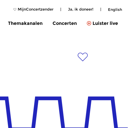
MijnConcertzender
|
Ja, ik doneer!
|
English
Themakanalen
Concerten
Luister live