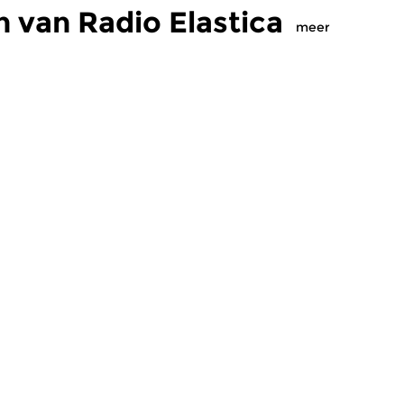
 van Radio Elastica
meer
Eigentijdse muziek
Crosslinks
|
Eigentijdse muziek
Cr
astica
Radio Elastica
R
 2026 23:00 uur
do 21 mei 2026 23:00 uur
d
isch programma vol
Een eclectisch programma vol
Ee
ve muziek, bewegend
alternatieve muziek, bewegend
al
l nieuw...
tussen veelal nieuw...
tu
maker Tjeerd van Erve