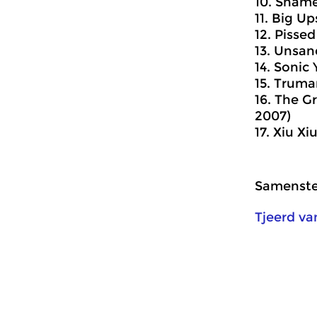
10. Shame
11. Big U
12. Pisse
13. Unsane
14. Sonic
15. Truma
16. The G
2007)
17. Xiu Xi
Samenstel
Tjeerd va