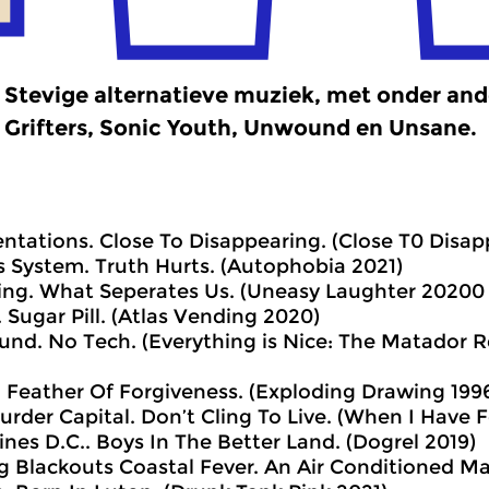
Stevige alternatieve muziek, met onder an
Grifters, Sonic Youth, Unwound en Unsane.
ientations. Close To Disappearing. (Close T0 Disa
s System. Truth Hurts. (Autophobia 2021)
ing. What Seperates Us. (Uneasy Laughter 20200
 Sugar Pill. (Atlas Vending 2020)
nd. No Tech. (Everything is Nice: The Matador R
. Feather Of Forgiveness. (Exploding Drawing 199
urder Capital. Don’t Cling To Live. (When I Have F
ines D.C.. Boys In The Better Land. (Dogrel 2019)
ng Blackouts Coastal Fever. An Air Conditioned 