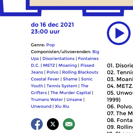
do 16 dec 2021
23:00 uur
Genre:
Pop
Componisten/uitvoerenden:
Big
Ups
|
Disorientations
|
Fontaines
01. Disor
D.C.
|
METZ
|
Moaning
|
Pissed
02. Tenni
Jeans
|
Polvo
|
Rolling Blackouts
03. Moan
Coastal Fever
|
Shame
|
Sonic
04. METZ.
Youth
|
Tennis System
|
The
05. Unwou
Grifters
|
The Murder Capital
|
1999)
Trumans Water
|
Unsane
|
06. Polvo
Unwound
|
Xiu Xiu
07. The M
08. Fonta
09. Rolli