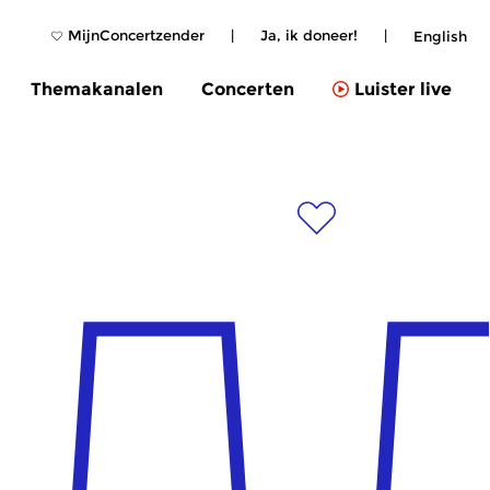
MijnConcertzender
|
Ja, ik doneer!
|
English
Themakanalen
Concerten
Luister live