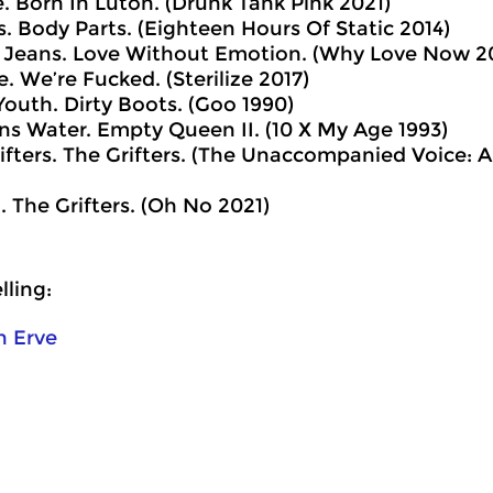
. Born In Luton. (Drunk Tank Pink 2021)
ps. Body Parts. (Eighteen Hours Of Static 2014)
d Jeans. Love Without Emotion. (Why Love Now 2
. We’re Fucked. (Sterilize 2017)
 Youth. Dirty Boots. (Goo 1990)
ns Water. Empty Queen II. (10 X My Age 1993)
rifters. The Grifters. (The Unaccompanied Voice: 
u. The Grifters. (Oh No 2021)
ling:
n Erve