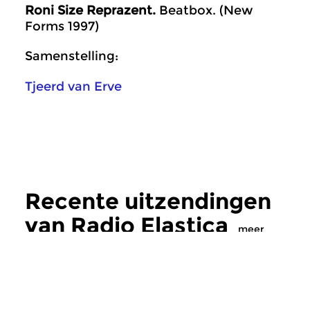
Roni Size Reprazent.
Beatbox. (New
Forms 1997)
Samenstelling:
Tjeerd van Erve
Recente uitzendingen
van Radio Elastica
meer
Crosslinks
|
Eigentijdse muziek
Crosslinks
|
Eigentij