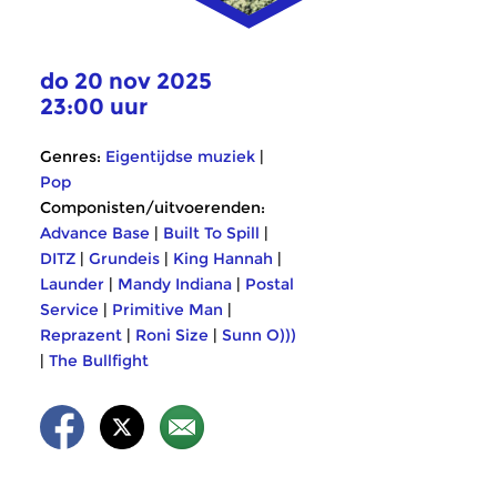
do 20 nov 2025
23:00 uur
Genres:
Eigentijdse muziek
|
Pop
Componisten/uitvoerenden:
Advance Base
|
Built To Spill
|
DITZ
|
Grundeis
|
King Hannah
|
Launder
|
Mandy Indiana
|
Postal
Service
|
Primitive Man
|
Reprazent
|
Roni Size
|
Sunn O)))
|
The Bullfight