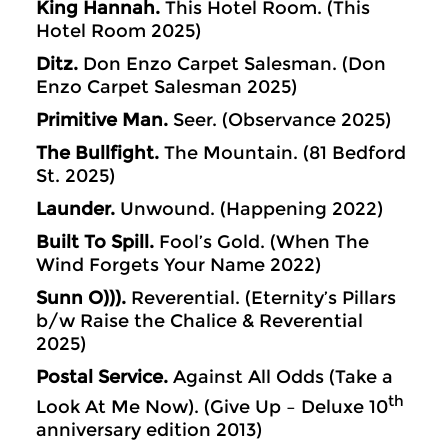
King Hannah.
This Hotel Room. (This
Hotel Room 2025)
Ditz.
Don Enzo Carpet Salesman. (Don
Enzo Carpet Salesman 2025)
Primitive Man.
Seer. (Observance 2025)
The Bullfight.
The Mountain. (81 Bedford
St. 2025)
Launder.
Unwound. (Happening 2022)
Built To Spill.
Fool’s Gold. (When The
Wind Forgets Your Name 2022)
Sunn O))).
Reverential. (Eternity’s Pillars
b/w Raise the Chalice & Reverential
2025)
Postal Service.
Against All Odds (Take a
th
Look At Me Now). (Give Up – Deluxe 10
anniversary edition 2013)