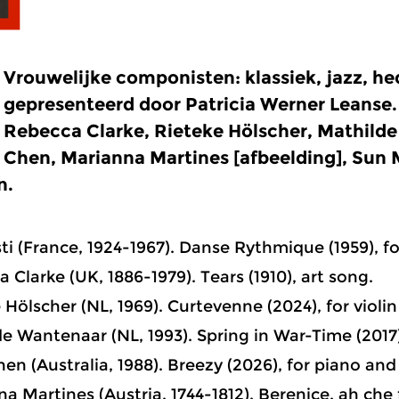
Vrouwelijke componisten: klassiek, jazz, h
gepresenteerd door Patricia Werner Leanse.
Rebecca Clarke, Rieteke Hölscher, Mathilde
Chen, Marianna Martines [afbeelding], Sun 
n.
sti (France, 1924-1967). Danse Rythmique (1959), fo
 Clarke (UK, 1886-1979). Tears (1910), art song.
e Hölscher (NL, 1969). Curtevenne (2024), for violi
de Wantenaar (NL, 1993). Spring in War-Time (2017)
hen (Australia, 1988). Breezy (2026), for piano and
a Martines (Austria, 1744-1812). Berenice, ah che fa