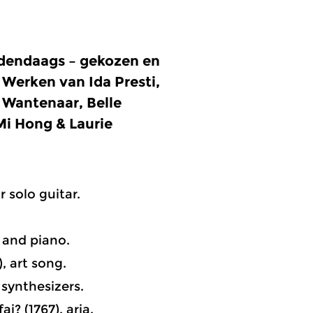
edendaags – gekozen en
 Werken van Ida Presti,
 Wantenaar, Belle
Mi Hong & Laurie
r solo guitar.
n and piano.
, art song.
 synthesizers.
i? (1767), aria.