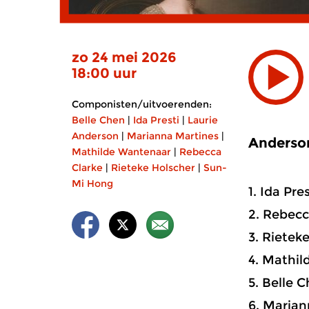
zo 24 mei 2026
18:00 uur
Componisten/uitvoerenden:
Belle Chen
|
Ida Presti
|
Laurie
Anderson
|
Marianna Martines
|
Anderso
Mathilde Wantenaar
|
Rebecca
Clarke
|
Rieteke Holscher
|
Sun-
Mi Hong
1. Ida Pre
2. Rebecca
3. Rietek
4. Mathil
5. Belle C
6. Mariann