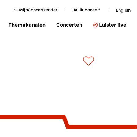
MijnConcertzender
|
Ja, ik doneer!
|
English
Themakanalen
Concerten
Luister live