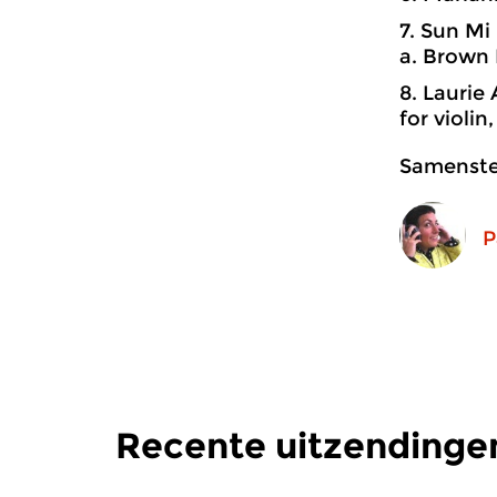
7. Sun Mi
a. Brown 
8. Laurie
for violin
Samenstel
P
Recente uitzendinge