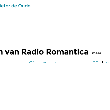
ieter de Oude
n van Radio Romantica
meer
Klassiek
Kl
omantica
Radio Romantica
R
2026 20:00 uur
di 14 jul 2026 20:00 uur
d
Maurice Ravel in
Sibelius’ tweede symfonie.
Pa