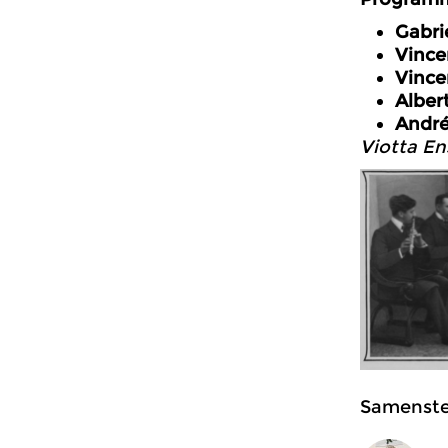
Gabri
Vince
Vince
Alber
André
Viotta E
Samenstel