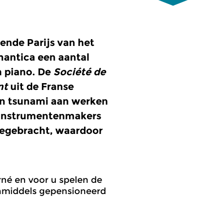
ende Parijs van het
mantica een aantal
n piano. De
Société de
nt
uit de Franse
en tsunami aan werken
e instrumentenmakers
oegebracht, waardoor
erné en voor u spelen de
 inmiddels gepensioneerd