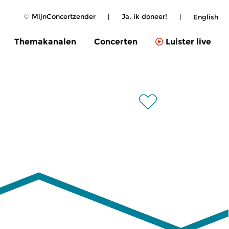
MijnConcertzender
|
Ja, ik doneer!
|
English
Themakanalen
Concerten
Luister live