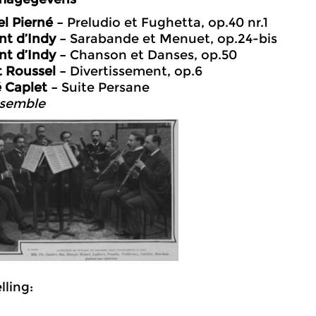
el Pierné –
Preludio et Fughetta, op.40 nr.1
nt d’Indy –
Sarabande et Menuet, op.24-bis
nt d’Indy –
Chanson et Danses, op.50
t Roussel –
Divertissement, op.6
 Caplet –
Suite Persane
nsemble
ling: