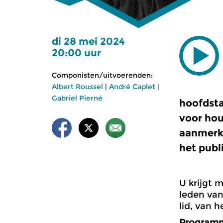
di 28 mei 2024
20:00 uur
Componisten/uitvoerenden:
Albert Roussel
|
André Caplet
|
Gabriel Pierné
hoofdsta
voor hou
aanmerke
het publ
U krijgt 
leden van
lid, van 
Program