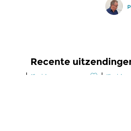
P
Recente uitzendinge
Klassiek
Klassiek
Radio Romantica
Radio R
di 28 jul 2026 20:00 uur
di 21 jul 
Een uur muziek, twee mooie
Muziek van 