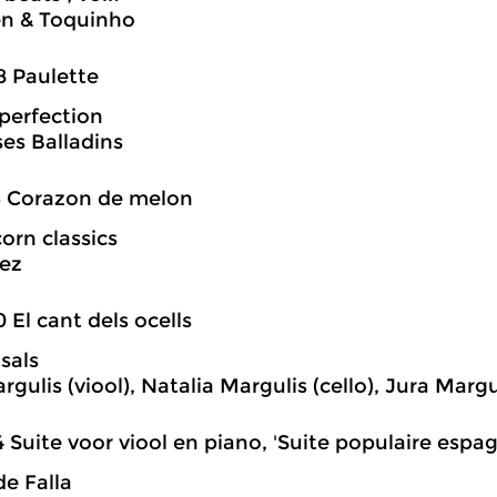
en & Toquinho
8 Paulette
 perfection
ses Balladins
6 Corazon de melon
orn classics
pez
0 El cant dels ocells
sals
rgulis (viool), Natalia Margulis (cello), Jura Margu
4 Suite voor viool en piano, 'Suite populaire espa
e Falla