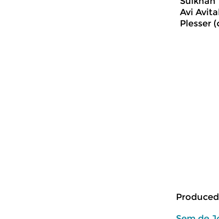
Sulkhan 
Avi Avita
Plesser (
Produced
Sem de J