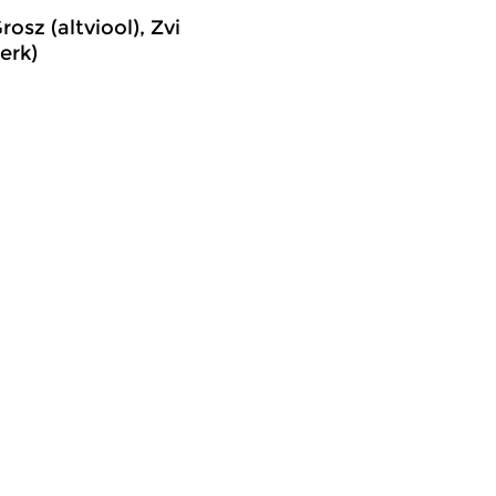
osz (altviool), Zvi
erk)