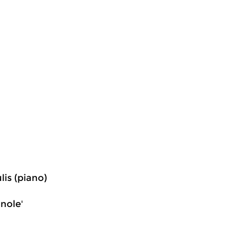
lis (piano)
gnole'