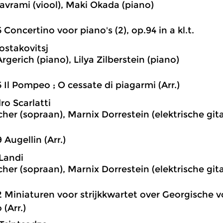
avrami (viool), Maki Okada (piano)
5 Concertino voor piano's (2), op.94 in a kl.t.
ostakovitsj
gerich (piano), Lilya Zilberstein (piano)
5 Il Pompeo ; O cessate di piagarmi (Arr.)
ro Scarlatti
cher (sopraan), Marnix Dorrestein (elektrische git
9 Augellin (Arr.)
Landi
cher (sopraan), Marnix Dorrestein (elektrische git
2 Miniaturen voor strijkkwartet over Georgische vo
(Arr.)