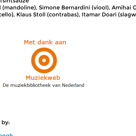
Tsintsadze
l (mandoline), Simone Bernardini (viool), Amihai Gr
cello), Klaus Stoll (contrabas), Itamar Doari (slagw
 by:
ongh