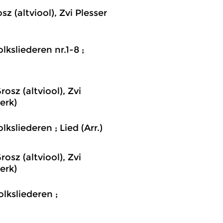
z (altviool), Zvi Plesser
lksliederen nr.1-8 ;
osz (altviool), Zvi
erk)
ksliederen ; Lied (Arr.)
osz (altviool), Zvi
erk)
lksliederen ;