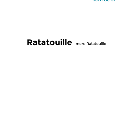
Ratatouille
more Ratatouille
Classical Music
Classical M
Ratatouille
Ratatoui
thu 6 aug 2026 16:00 hrs
wed 5 aug
A vegetable stew with different
A vegetable
ingredients
ingredients