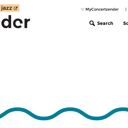
MyConcertzender
|
Search
S