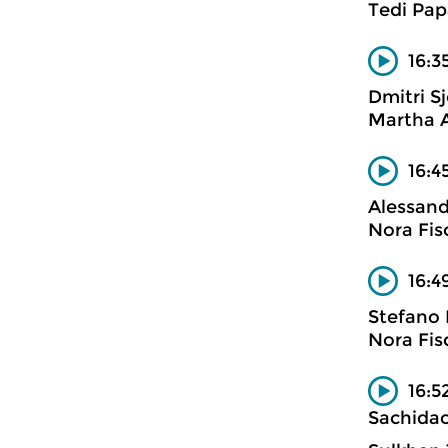
Tedi Pap
16:3
Dmitri Sj
Martha Ar
16:4
Alessand
Nora Fis
16:4
Stefano 
Nora Fis
16:5
Sachidao 