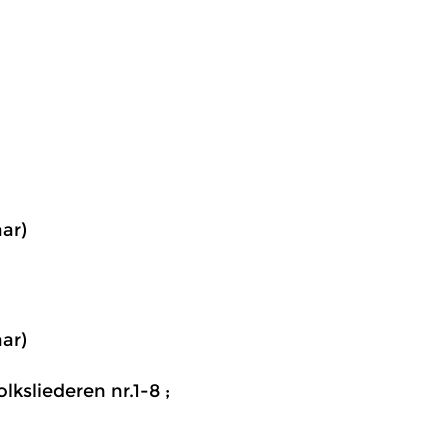
aar)
aar)
lksliederen nr.1-8 ;