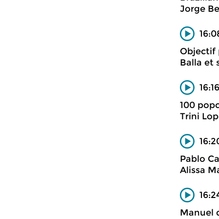
Jorge B
16:0
Objectif
Balla et 
16:1
100 popc
Trini Lo
16:2
Pablo Ca
Alissa Ma
16:2
Manuel d