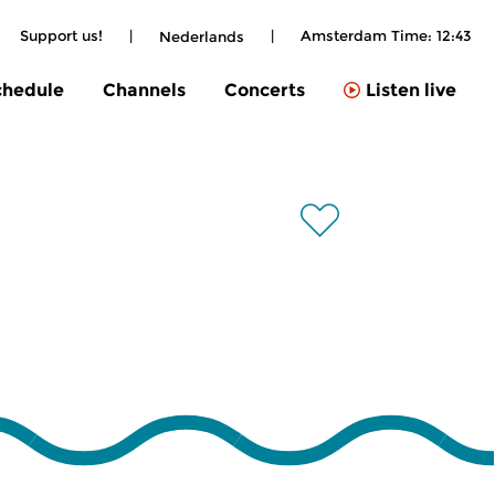
Support us!
|
|
Amsterdam Time:
12:43
Nederlands
chedule
Channels
Concerts
Listen live