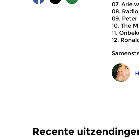
07. Arie 
08. Radio
09. Peter
10. The Mi
11. Onbek
12. Ronal
Samenstel
H
Recente uitzendingen