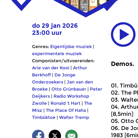
do 29 jan 2026
23:00 uur
Genres:
Eigentijdse muziek
|
experimentele muziek
Componisten/uitvoerenden:
Demos.
Arie van der Kooi
|
Arthur
Berkhoff
|
De Jonge
Onderzoekers
|
Jan van den
01. Timbû
Broeke
|
Otto Grünbauer
|
Peter
02. The P
Deijkers
|
Radio Workshop
03. Walte
Zwolle
|
Ronald ’t Hart
|
The
04. Arthu
Misz
|
The Place Of Haha
|
[8,5min]
Timbûktoe
|
Walter Tremp
05. Otto 
06. De Jo
1983 [6mi