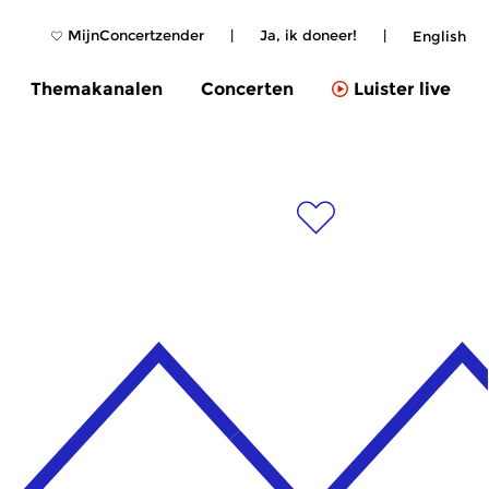
MijnConcertzender
|
Ja, ik doneer!
|
English
Themakanalen
Concerten
Luister live