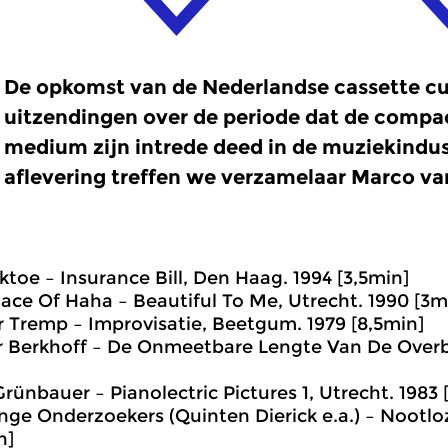
De opkomst van de Nederlandse cassette cul
uitzendingen over de periode dat de compac
medium zijn intrede deed in de muziekindust
aflevering treffen we verzamelaar Marco va
ktoe – Insurance Bill, Den Haag. 1994 [3,5min]
lace Of Haha – Beautiful To Me, Utrecht. 1990 [3m
r Tremp – Improvisatie, Beetgum. 1979 [8,5min]
r Berkhoff – De Onmeetbare Lengte Van De Overb
Grünbauer – Pianolectric Pictures 1, Utrecht. 1983 
nge Onderzoekers (Quinten Dierick e.a.) – Nootlo
n]