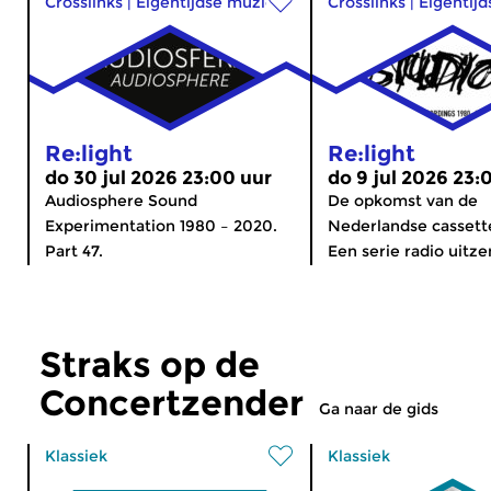
Crosslinks
|
Eigentijdse muziek
Crosslinks
|
Eigentij
Re:light
Re:light
do 30 jul 2026 23:00 uur
do 9 jul 2026 23:
Audiosphere Sound
De opkomst van de
Experimentation 1980 – 2020.
Nederlandse cassette
Part 47.
Een serie radio uitze
Straks op de
Concertzender
Ga naar de gids
Klassiek
Klassiek