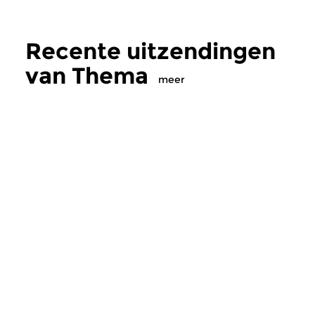
Recente uitzendingen
van Thema
meer
Klassiek
Klassiek
|
Klassiek
Thema
Thema
di 7 jan 2020 20:00 uur
wo 10 okt 2018 2
Gershwin in Parijs George
Oorgetuige #80. Alle
Gershwin had al veel roem – en
nagedachtenis aan jo
geld – verzameld met zijn...