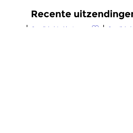
Recente uitzendinge
Crosslinks
|
Ambient
Crosslinks
|
Sensenta
Sensent
zo 2 aug 2026 19:00 uur
zo 26 jul
Aflevering 515: Calls to Deep
Een muzikaa
Aflevering 5
Meer van programma