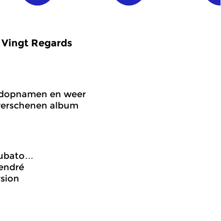
: Vingt Regards
veldopnamen en weer
 verschenen album
 Rubato…
Cendré
rsion