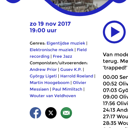
zo 19 nov 2017
19:00 uur
Genres:
Eigentijdse muziek
|
Elektronische muziek
|
Field
Van moder
recording
|
Free Jazz
terug. M
Componisten/uitvoerenden:
‘trapped
Andrew Prior
|
Gusev K.P.
|
György Ligeti
|
Harrold Roeland
|
00:00 Sen
Martin Hoogeboom
|
Olivier
00:52 Oli
Messiaen
|
Paul Mimlitsch
|
07:03 Gyö
Wouter van Veldhoven
09:00 Oli
17:56 Oli
24:13 And
27:17 Wou
28:35 Wou