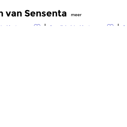
n van Sensenta
meer
Ambient
Crosslinks
|
Ambient
Cr
a
Sensenta
S
 2026 19:00 uur
zo 19 jul 2026 19:00 uur
z
l vervolgverhaal.
Aflevering 513: Regeneration
Ee
14: Rekall
Af
Ea
maker Harrold Roeland