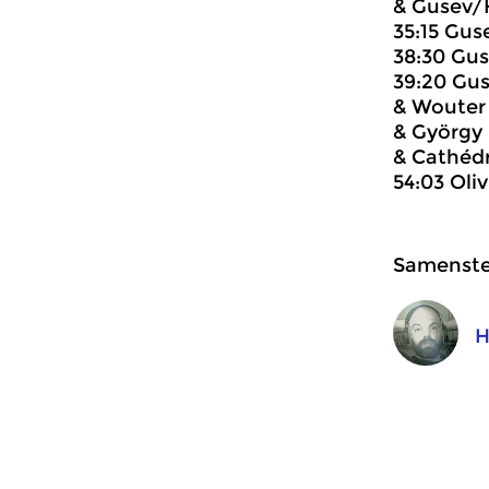
& Gusev/
35:15 Gu
38:30 Gu
39:20 Gu
& Wouter
& György 
& Cathédr
54:03 Oli
Samenstel
H