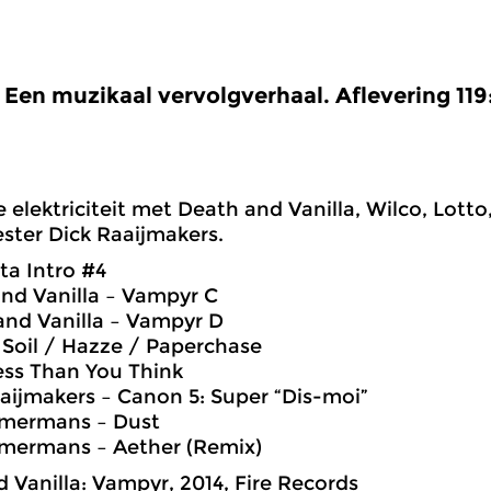
Een muzikaal vervolgverhaal. Aflevering 119
elektriciteit met Death and Vanilla, Wilco, Lot
ter Dick Raaijmakers.
ta Intro #4
and Vanilla – Vampyr C
and Vanilla – Vampyr D
– Soil / Hazze / Paperchase
ess Than You Think
aaijmakers – Canon 5: Super “Dis-moi”
mermans – Dust
mermans – Aether (Remix)
 Vanilla: Vampyr, 2014, Fire Records