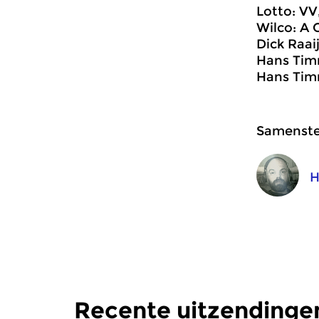
Lotto: VV,
Wilco: A 
Dick Raai
Hans Timm
Hans Timm
Samenstel
H
Recente uitzendinge