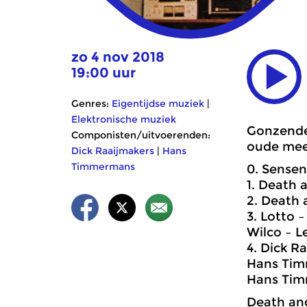
zo 4 nov 2018
19:00 uur
Genres:
Eigentijdse muziek
|
Elektronische muziek
Gonzende 
Componisten/uitvoerenden:
oude mees
Dick Raaijmakers
|
Hans
Timmermans
0. Sensen
1. Death 
2. Death 
3. Lotto 
Wilco – L
4. Dick R
Hans Tim
Hans Tim
Death and