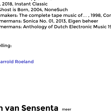
 2018, Instant Classic
Ghost is Born, 2004, NoneSuch
jmakers: The complete tape music of… , 1998, Co
ermans: Sonica No. 01, 2013, Eigen beheer
ermans: Anthology of Dutch Electronic Music 19
ling:
arrold Roeland
n van Sensenta
meer