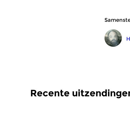
Samenstel
H
Recente uitzendinge
Crosslinks
|
Ambient
Crosslinks
|