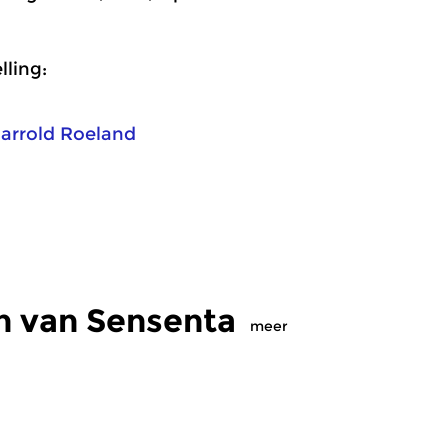
ling:
arrold Roeland
n van Sensenta
meer
Ambient
Crosslinks
|
Ambient
Cr