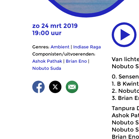
zo 24 mrt 2019
19:00 uur
Genres:
Ambient
|
Indiase Raga
Componisten/uitvoerenden:
Van licht
Ashok Pathak
|
Brian Eno
|
Nobuto S
Nobuto Suda
0. Sensen
1. B Kwin
2. Nobuto
3. Brian 
Tanpura 
Ashok Pat
Nobuto S
Nobuto Su
Brian Eno