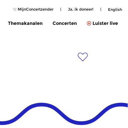
MijnConcertzender
|
Ja, ik doneer!
|
English
Themakanalen
Concerten
Luister live