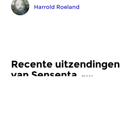
Harrold Roeland
Recente uitzendingen
van Sensenta
meer
Crosslinks
|
Ambient
Crosslinks
|
Ambient
Sensenta
Sensenta