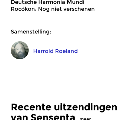
Deutsche Harmonia Mundi
Rocókon: Nog niet verschenen
Samenstelling:
Harrold Roeland
Recente uitzendingen
van Sensenta
meer
Crosslinks
|
Ambient
Crosslinks
|
Ambient