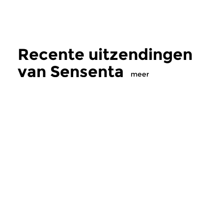
Recente uitzendingen
van Sensenta
meer
Crosslinks
|
Ambient
Crosslinks
|
Ambient
Sensenta
Sensenta
zo 9 aug 2026 19:00 uur
zo 2 aug 2026 19:
Aflevering 516: Mountain Ashes
Aflevering 515: Calls