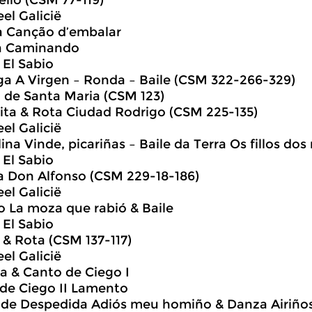
ello (CSM 77-119)
el Galicië
a Canção d’embalar
a Caminando
 El Sabio
ga A Virgen – Ronda – Baile (CSM 322-266-329)
a de Santa Maria (CSM 123)
pita & Rota Ciudad Rodrigo (CSM 225-135)
el Galicië
ina Vinde, picariñas – Baile da Terra Os fillos dos 
 El Sabio
da Don Alfonso (CSM 229-18-186)
el Galicië
o La moza que rabió & Baile
 El Sabio
a & Rota (CSM 137-117)
el Galicië
ra & Canto de Ciego I
 de Ciego II Lamento
 de Despedida Adiós meu homiño & Danza Airiños