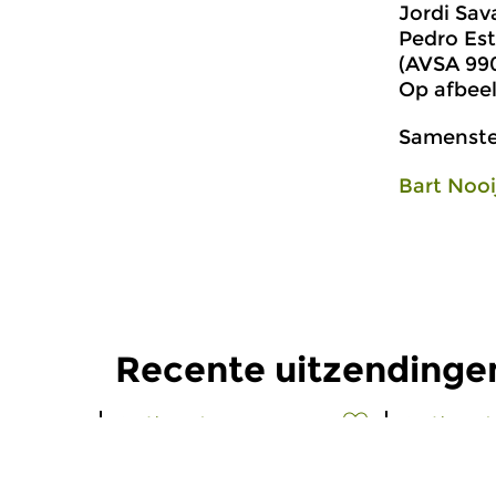
Jordi Sav
Pedro Est
(AVSA 990
Op afbeel
Samenstel
Bart Nooi
Recente uitzendingen
Oud
|
Barok
Oud
|
Barok