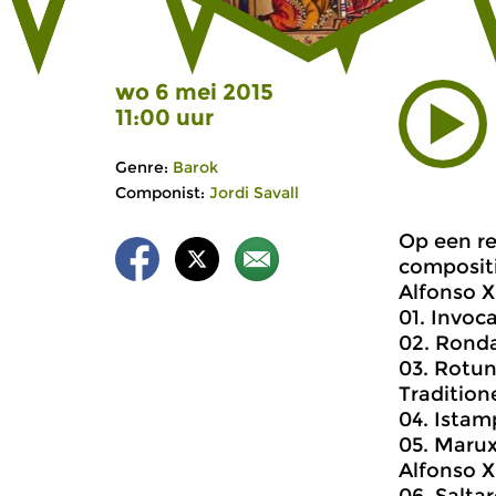
wo 6 mei 2015
11:00 uur
Genre:
Barok
Componist:
Jordi Savall
Op een rec
compositi
Alfonso X
01. Invoc
02. Rond
03. Rotun
Traditione
04. Istam
05. Maru
Alfonso X