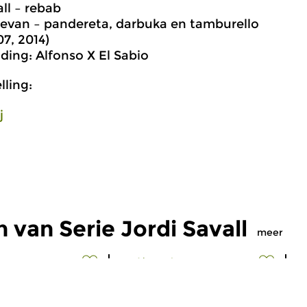
all – rebab
evan – pandereta, darbuka en tamburello
7, 2014)
ding: Alfonso X El Sabio
ling:
j
 van Serie Jordi Savall
meer
Oud
|
Barok
O