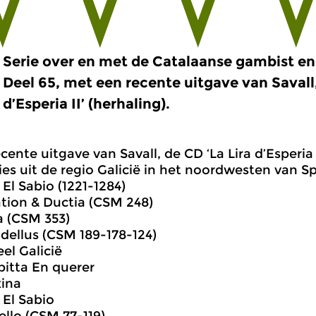
Serie over en met de Catalaanse gambist en 
Deel 65, met een recente uitgave van Savall,
d’Esperia II’ (herhaling).
ente uitgave van Savall, de CD ‘La Lira d’Esperia I
es uit de regio Galicië in het noordwesten van Sp
 El Sabio (1221-1284)
ation & Ductia (CSM 248)
a (CSM 353)
dellus (CSM 189-178-124)
el Galicië
pitta En querer
xina
 El Sabio