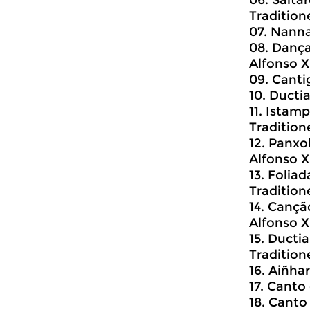
06. Saltar
Traditione
07. Nann
08. Danç
Alfonso X
09. Canti
10. Ducti
11. Istam
Traditione
12. Panxol
Alfonso X
13. Folia
Traditione
14. Cançã
Alfonso X
15. Ducti
Traditione
16. Aiñha
17. Canto
18. Canto