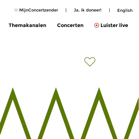
MijnConcertzender
|
Ja, ik doneer!
|
English
Themakanalen
Concerten
Luister live