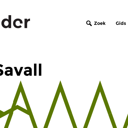
Zoek
Gids
Savall