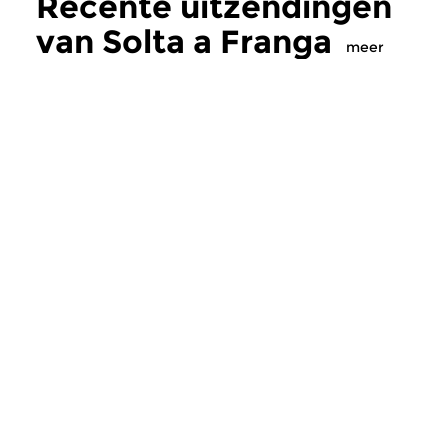
Recente uitzendingen
van Solta a Franga
meer
Wereld
Wereld
|
Afrobeat
Solta a Franga
Solta a Franga
vr 29 mei 2020 20:00 uur
vr 4 jan 2019 23:
Solta a franga – Tony Allen
Een feest zonder gr
tribute deel 2
Gemixed door DJ Raf
Strictly 2017
Meer van