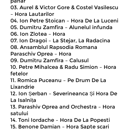
pahar
03. Aurel & Victor Gore & Costel Vasilescu
– Hora Lautarilor
04. Ion Petre Stoican – Hora De La Luceni
05. Dumitru Zamfira – Alunelul infunda
06. Ion Zlotea – Hora
07. Ion Dragoi – La Stejar, La Radacina
08. Ansamblul Rapsodia Romana
Paraschiv Oprea – Hora
09. Dumitru Zamfira – Calusul
10. Petre Mihalcea & Radu Simion – Hora
fetelor
11. Romica Puceanu – Pe Drum De La
Lixandrie
12. Ion Șerban – Severineanca Și Hora De
La Isalnița
13. Parashiv Oprea and Orchestra – Hora
satului
14. Toni Iordache – Hora De La Popesti
15. Benone Damian – Hora Sapte scari