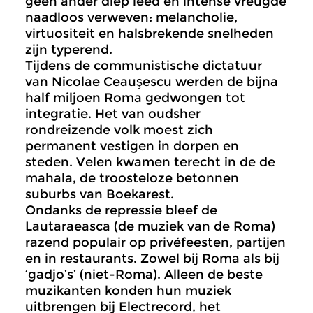
geen ander diep leed en intense vreugde
naadloos verweven: melancholie,
virtuositeit en halsbrekende snelheden
zijn typerend.
Tijdens de communistische dictatuur
van Nicolae Ceauşescu werden de bijna
half miljoen Roma gedwongen tot
integratie. Het van oudsher
rondreizende volk moest zich
permanent vestigen in dorpen en
steden. Velen kwamen terecht in de de
mahala, de troosteloze betonnen
suburbs van Boekarest.
Ondanks de repressie bleef de
Lautaraeasca (de muziek van de Roma)
razend populair op privéfeesten, partijen
en in restaurants. Zowel bij Roma als bij
‘gadjo’s’ (niet-Roma). Alleen de beste
muzikanten konden hun muziek
uitbrengen bij Electrecord, het