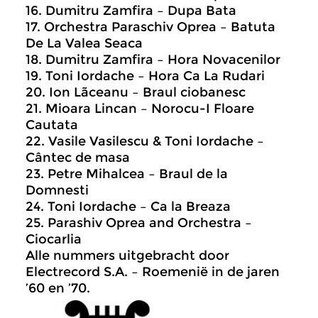
16. Dumitru Zamfira – Dupa Bata
17. Orchestra Paraschiv Oprea – Batuta
De La Valea Seaca
18. Dumitru Zamfira – Hora Novacenilor
19. Toni Iordache – Hora Ca La Rudari
20. Ion Lãceanu – Braul ciobanesc
21. Mioara Lincan – Norocu-I Floare
Cautata
22. Vasile Vasilescu & Toni Iordache –
Cântec de masa
23. Petre Mihalcea – Braul de la
Domnesti
24. Toni Iordache – Ca la Breaza
25. Parashiv Oprea and Orchestra –
Ciocarlia
Alle nummers uitgebracht door
Electrecord S.A. – Roemenië in de jaren
’60 en ’70.