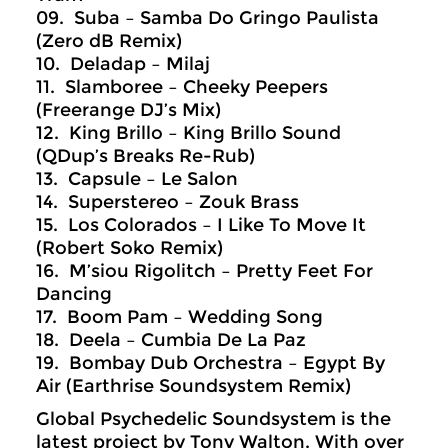
09. Suba – Samba Do Gringo Paulista
(Zero dB Remix)
10. Deladap – Milaj
11. Slamboree – Cheeky Peepers
(Freerange DJ’s Mix)
12. King Brillo – King Brillo Sound
(QDup’s Breaks Re-Rub)
13. Capsule – Le Salon
14. Superstereo – Zouk Brass
15. Los Colorados – I Like To Move It
(Robert Soko Remix)
16. M’siou Rigolitch – Pretty Feet For
Dancing
17. Boom Pam – Wedding Song
18. Deela – Cumbia De La Paz
19. Bombay Dub Orchestra – Egypt By
Air (Earthrise Soundsystem Remix)
Global Psychedelic Soundsystem is the
latest project by Tony Walton. With over