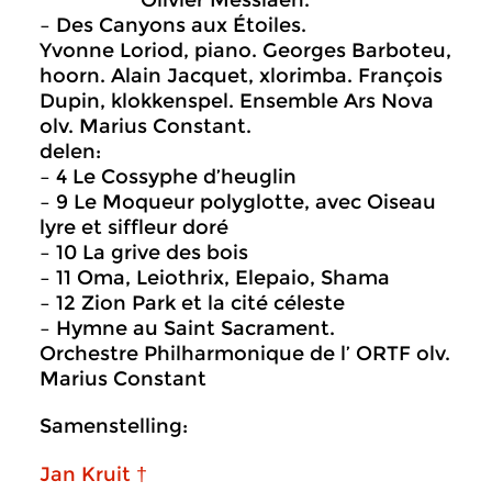
Olivier Messiaen.
– Des Canyons aux Étoiles.
Yvonne Loriod, piano. Georges Barboteu,
hoorn. Alain Jacquet, xlorimba. François
Dupin, klokkenspel. Ensemble Ars Nova
olv. Marius Constant.
delen:
– 4 Le Cossyphe d’heuglin
– 9 Le Moqueur polyglotte, avec Oiseau
lyre et siffleur doré
– 10 La grive des bois
– 11 Oma, Leiothrix, Elepaio, Shama
– 12 Zion Park et la cité céleste
– Hymne au Saint Sacrament.
Orchestre Philharmonique de l’ ORTF olv.
Marius Constant
Samenstelling:
Jan Kruit †