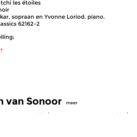
tchi les étoiles
noir
kar, sopraan en Yvonne Loriod, piano.
assics 62162-2
ling:
 †
n van Sonoor
meer
s
|
Eigentijdse muziek
Hedendaags
|
Eigentijdse muziek
H