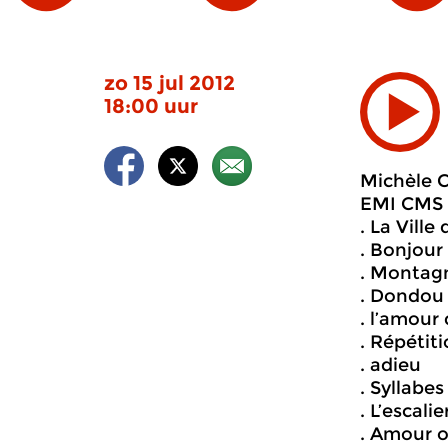
zo 15 jul 2012
18:00 uur
Michèle 
EMI CMS 
. La Ville
. Bonjour
. Montag
. Dondou 
. l’amour
. Répétit
. adieu
. Syllabes
. L’escali
. Amour o