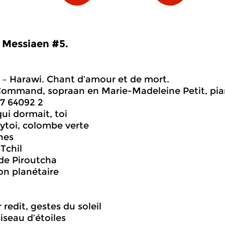
Messiaen #5.
– Harawi. Chant d’amour et de mort.
Command, sopraan en Marie-Madeleine Petit, pia
7 64092 2
 qui dormait, toi
 ytoi, colombe verte
nes
Tchil
 de Piroutcha
ion planétaire
er redit, gestes du soleil
iseau d’étoiles