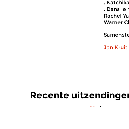
. Katchika
. Dans le 
Rachel Ya
Warner Cl
Samenstel
Jan Kruit
Recente uitzendinge
Hedendaags
|
Eigentijdse muziek
Hedendaag