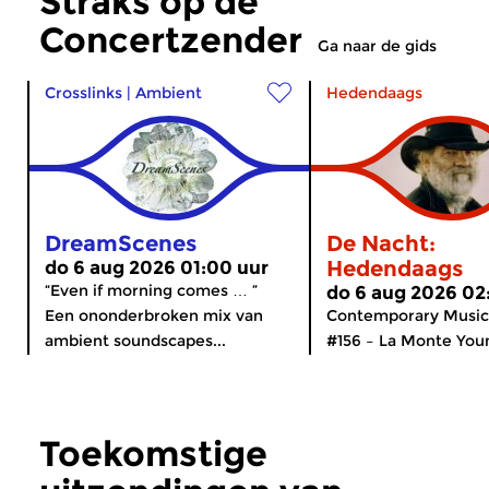
Straks op de
Concertzender
Ga naar de gids
Crosslinks
|
Ambient
Hedendaags
DreamScenes
De Nacht:
Hedendaags
do 6 aug 2026 01:00 uur
“Even if morning comes … ”
do 6 aug 2026 02
Een ononderbroken mix van
Contemporary Music
ambient soundscapes...
#156 – La Monte Youn
Toekomstige