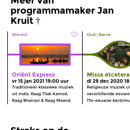
Meer van
programmamaker Jan
Kruit †
Wereld
Oud
|
Barok
Oriënt Express
Missa etcetera
vr 15 jan 2021 19:00 uur
di 29 dec 2020 18
Traditioneel-klassieke muziek
Religieuze muziek ui
uit India. Raag Tilak Kamod,
verschillende eeuwe
Raag Bhairavi & Raag Maand.
17e-eeuwse kerstmuz