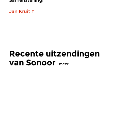
Samenstelling:
Jan Kruit †
Recente uitzendingen
van Sonoor
meer
Hedendaags
|
Eigentijdse muziek
Hedendaags
|
Eigent
Sonoor
Sonoor