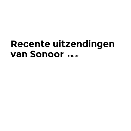
Recente uitzendingen
van Sonoor
meer
Hedendaags
|
Eigentijdse muziek
Hedendaags
|
Eigent
Sonoor
Sonoor
zo 2 aug 2026 16:00 uur
zo 19 jul 2026 16
Meester & gezel: Dmitri
Symfonie, ironie en 
Sjostakovitsj & Mstislav