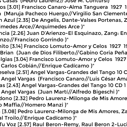
s Casas (Pedro Laurenz//Jose M. Contursi)"
ios [3.01] Francisco Canaro-Alma Tanguera 1927 
 (Maruja Pacheco Huergo//Virgilio San Clemente
on Azul [2.35] De Angelis, Dante-Valses Portenas,
imedes Arce//Arquimedes Arce )"
ncia [2.26] Juan D’Arienzo-El Esquinazo, Zang: E
enzo//Francisco Gorrindo )"
ito [3.14] Francisco Lomuto-Amor y Celos 1927 1
 Brian (Juan de Dios Filiberto//Gabino Coria Peña
lgias [3.04] Francisco Lomuto-Amor y Celos 192
 Carlos Cobián//Enrique Cadícamo )"
selva [2.51] Angel Vargas-Grandes del Tango 10 C
 Angel Vargas (Francisco Canaro//Luis César Ama
ias [2.43] Angel Vargas-Grandes del Tango 10 CD 1
 Angel Vargas (Juan Martí//Alfredo Bigeschi )"
ono [2.32] Pedro Laurenz-Milonga de Mis Amores
o Maffia//Homero Manzi )"
 [3.08] Pedro Laurenz-Milonga de Mis Amores, Z
al Troilo//Enrique Cadícamo )"
Tu Voz [2.57] Raul Beron-Remy, Raul Beron 2-Luc