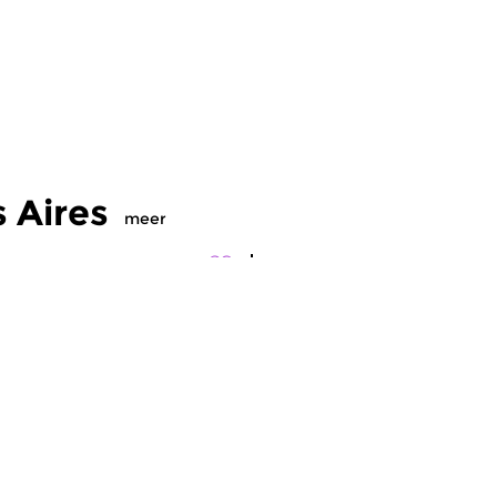
 Aires
meer
ereld
|
Tango
Wereld
|
Tango
meer info
ango: lied van
Tango: lied van
uenos Aires
Buenos Aires
r 21 aug 2015 22:00 uur
vr 17 jul 2015 22:00 uur
el 8: Afro-Argentijnen.
Deel 7: Moraal