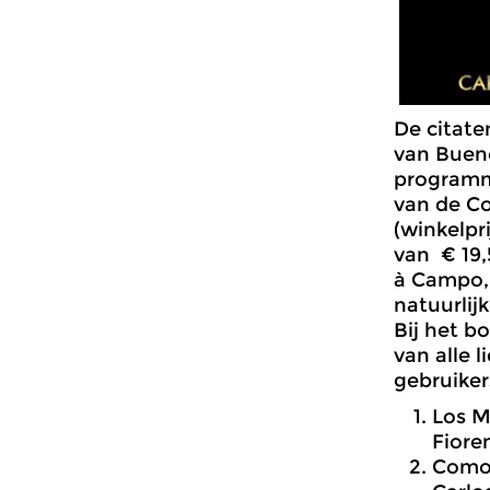
De citate
van Bueno
program
van de Co
(winkelpr
van € 19,
à Campo,
natuurlij
Bij het b
van alle 
gebruike
Los M
Fiore
Como 