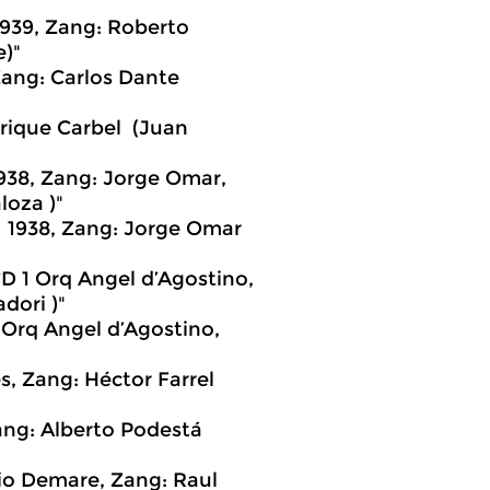
1939, Zang: Roberto
)"
 Zang: Carlos Dante
nrique Carbel (Juan
938, Zang: Jorge Omar,
loza )"
7 1938, Zang: Jorge Omar
D 1 Orq Angel d’Agostino,
dori )"
 Orq Angel d’Agostino,
, Zang: Héctor Farrel
ang: Alberto Podestá
io Demare, Zang: Raul