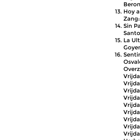
Beron
Hoy a
Zang:
Sin P
Santo
La Ul
Goyen
Senti
Osval
Overz
Vrijd
Vrijd
Vrijd
Vrijd
Vrijd
Vrijd
Vrijd
Vrijd
Vrijd