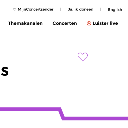
MijnConcertzender
|
Ja, ik doneer!
|
English
Themakanalen
Concerten
Luister live
es