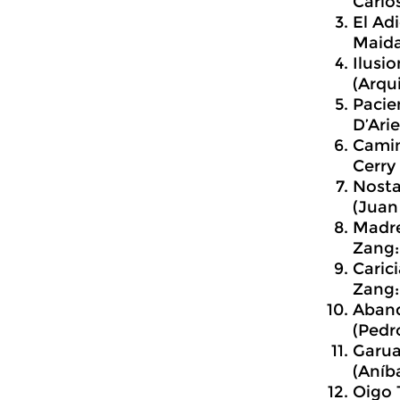
Carlo
El Ad
Maida
Ilusi
(Arqu
Pacie
D’Ari
Camin
Cerry
Nosta
(Juan
Madre
Zang:
Caric
Zang:
Aband
(Pedr
Garua
(Aníb
Oigo 