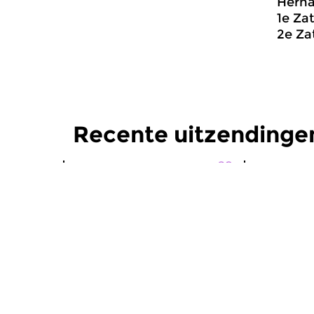
Herha
1e Za
2e Za
Recente uitzendingen
Wereld
Wereld
Damas del Tango
Damas d
vr 16 sep 2016 22:00 uur
vr 19 aug
Damas del Tango, aflevering 10:
Aflevering 
Seyyan Hanim