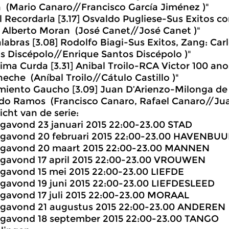
 (Mario Canaro//Francisco García Jiménez )"
l Recordarla [3.17] Osvaldo Pugliese-Sus Exitos c
 Alberto Moran (José Canet//José Canet )"
alabras [3.08] Rodolfo Biagi-Sus Exitos, Zang: Ca
s Discépolo//Enrique Santos Discépolo )"
tima Curda [3.31] Anibal Troilo-RCA Victor 100 an
eche (Aníbal Troilo//Cátulo Castillo )"
miento Gaucho [3.09] Juan D’Arienzo-Milonga de
do Ramos (Francisco Canaro, Rafael Canaro//Jua
icht van de serie:
agavond 23 januari 2015 22:00-23.00 STAD
agavond 20 februari 2015 22:00-23.00 HAVENBU
agavond 20 maart 2015 22:00-23.00 MANNEN
agavond 17 april 2015 22:00-23.00 VROUWEN
agavond 15 mei 2015 22:00-23.00 LIEFDE
agavond 19 juni 2015 22:00-23.00 LIEFDESLEED
agavond 17 juli 2015 22:00-23.00 MORAAL
agavond 21 augustus 2015 22:00-23.00 ANDEREN
agavond 18 september 2015 22:00-23.00 TANGO