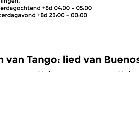
lingen:
terdagochtend +8d 04:00 – 05:00
terdagavond +8d 23:00 – 00:00
 van Tango: lied van Buenos
Wereld
|
Tango
W
el Tango
Tango: lied van
T
Buenos Aires
B
 2016 22:00 uur
9: Ranko Fujisawa
vr 18 sep 2015 22:00 uur
v
Deel 9: Tango over Tango,
De