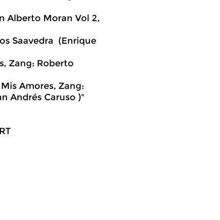
on Alberto Moran Vol 2,
rlos Saavedra (Enrique
os, Zang: Roberto
 Mis Amores, Zang:
n Andrés Caruso )"
URT