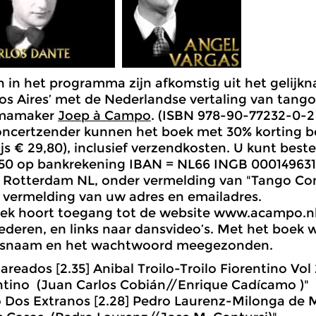
n in het programma zijn afkomstig uit het gelijk
s Aires’ met de Nederlandse vertaling van tango
mamaker
Joep à Campo
. (ISBN 978-90-77232-0-2
ncertzender kunnen het boek met 30% korting be
ijs € 29,80), inclusief verzendkosten. U kunt bes
50 op bankrekening IBAN = NL66 INGB 0001496318
 Rotterdam NL, onder vermelding van "Tango Con
k vermelding van uw adres en emailadres.
oek hoort toegang tot de website www.acampo.nl
liederen, en links naar dansvideo’s. Met het boek
rsnaam en het wachtwoord meegezonden.
areados [2.35] Anibal Troilo-Troilo Fiorentino Vol
ntino (Juan Carlos Cobián//Enrique Cadícamo )"
Dos Extranos [2.28] Pedro Laurenz-Milonga de 