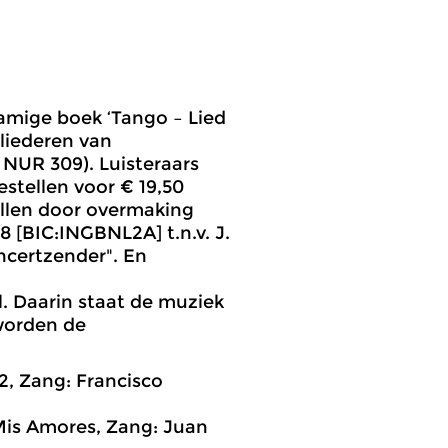
namige boek ‘Tango – Lied
liederen van
 NUR 309). Luisteraars
stellen voor € 19,50
tellen door overmaking
 [BIC:INGBNL2A] t.n.v. J.
certzender". En
. Daarin staat de muziek
 worden de
 2, Zang: Francisco
Mis Amores, Zang: Juan